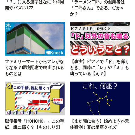
「？」に入る漢字はなに？和同
「ラーメン二郎」の創業者は
開珎パズル172
「二郎さん」である。〇か×
か？
ファミリーマートからアレがな
【事実】ピアノで「ド」を弾く
くなる？環境配慮で廃止される
とき、同時に「レ」や「ミ」も
ものとは
鳴っている【え？】
郵便番号「H0H0H0」←この手
【まだ間に合う】始めようか天
紙、誰に届く？【ものしり5】
体観測！夏の星座クイズ