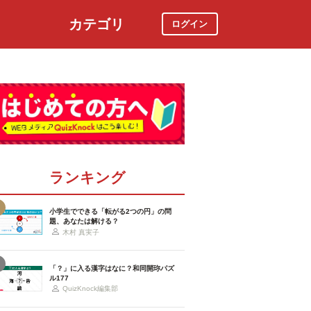
カテゴリ
ログイン
社会
スポーツ
時事ニュース
特集
ランキング
小学生でできる「転がる2つの円」の問
題、あなたは解ける？
木村 真実子
「？」に入る漢字はなに？和同開珎パズ
ル177
QuizKnock編集部