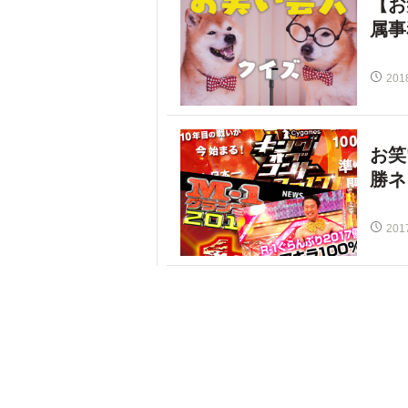
【お
属事
201
お笑
勝ネ
201