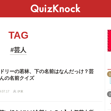
スペシャル
ライフ
ことば
カルチャー
TAG
#芸人
ドリーの若林、下の名前はなんだっけ？芸
1
んの名前クイズ
9.07.17
伊東
2