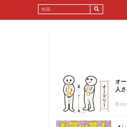
謎解き
コラム
常識
理系
オー
人さ
201