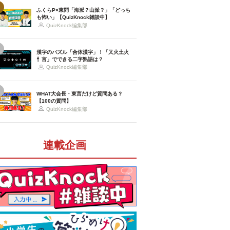
ふくらP×東問「海派？山派？」「どっち
も怖い」【QuizKnock雑談中】
QuizKnock編集部
漢字のパズル「合体漢字」！「又火土火
忄言」でできる二字熟語は？
QuizKnock編集部
WHAT大会長・東言だけど質問ある？
【100の質問】
QuizKnock編集部
連載企画