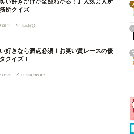
笑い好きだけが全部わかる！】人気芸人所
3
務所クイズ
8.09.11
山本祥彰
4
い好きなら満点必須！お笑い賞レースの優
5
タクイズ！
7.08.20
Suzuki Yosuke