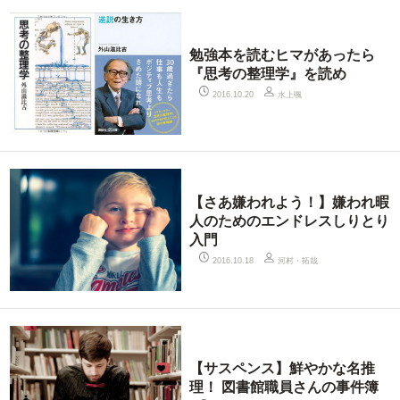
勉強本を読むヒマがあったら
『思考の整理学』を読め
水上颯
2016.10.20
【さあ嫌われよう！】嫌われ暇
人のためのエンドレスしりとり
入門
河村・拓哉
2016.10.18
【サスペンス】鮮やかな名推
理！ 図書館職員さんの事件簿