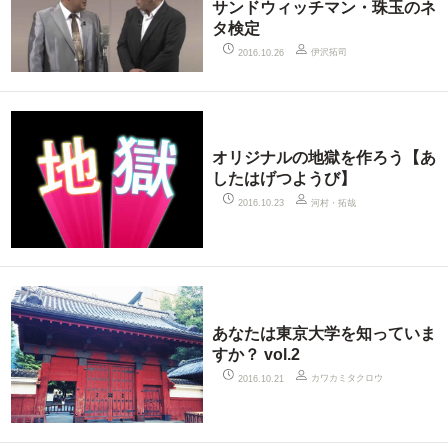
サンドウィッチマン・珠玉のネ
タ検定
伊沢拓司
2016.10.26
オリジナルの地獄を作ろう【あ
したはげつようび】
河村・拓哉
2016.10.23
あなたは東京大学を知っていま
すか？ vol.2
カワカミタクロウ
2016.10.21