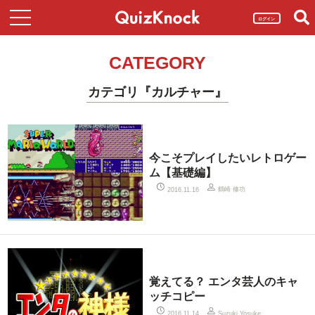
ログイン
CATEGORY
カテゴリ『カルチャー』
今こそプレイしたいレトロゲー
ム【基礎編】
鶴崎 修功
2016.11.16
覚えてる？ エンタ芸人のキャ
ッチコピー
2016.11.14
Suzuki Yosuke