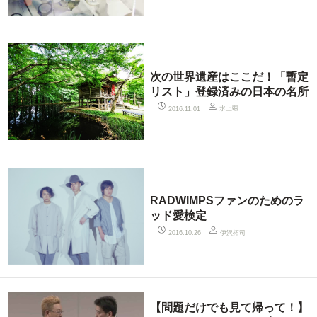
次の世界遺産はここだ！「暫定
リスト」登録済みの日本の名所
水上颯
2016.11.01
RADWIMPSファンのためのラ
ッド愛検定
伊沢拓司
2016.10.26
【問題だけでも見て帰って！】