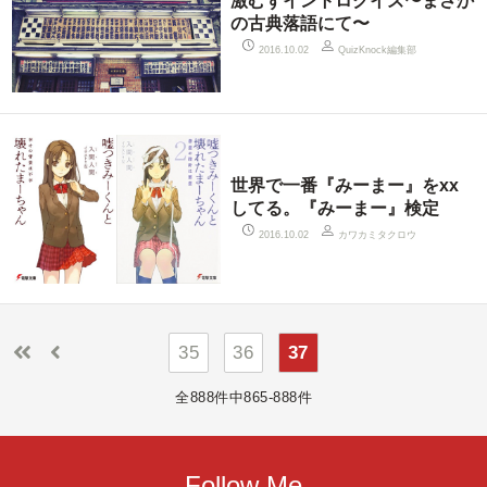
激むずイントロクイズ〜まさか
の古典落語にて〜
QuizKnock編集部
2016.10.02
世界で一番『みーまー』をxx
してる。『みーまー』検定
カワカミタクロウ
2016.10.02
35
36
37
全888件中865-888件
Follow Me