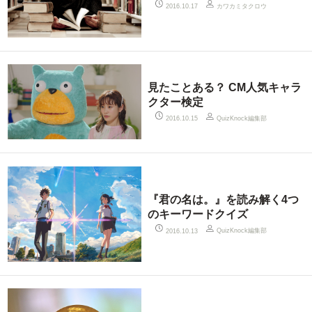
カワカミタクロウ
2016.10.17
見たことある？ CM人気キャラ
クター検定
QuizKnock編集部
2016.10.15
『君の名は。』を読み解く4つ
のキーワードクイズ
QuizKnock編集部
2016.10.13