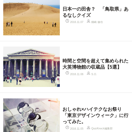
日本一の田舎？ 「鳥取県」あ
るなしクイズ
鶴崎 修功
2016.11.07
時間と空間を超えて集められた
大英博物館の収蔵品【5選】
2016.11.06
S.O.
おしゃれ×ハイテクなお祭り
「東京デザインウィーク」に行
ってみた。
QuizKnock編集部
2016.11.05