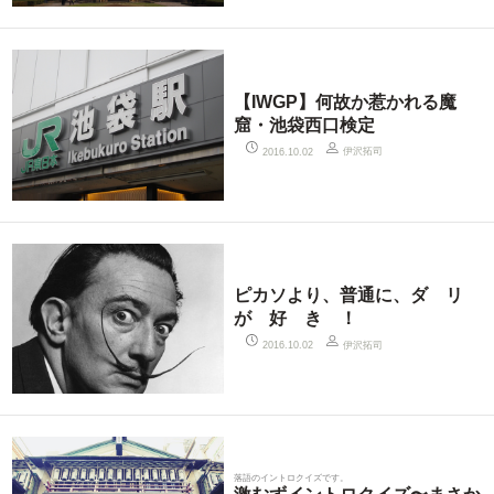
【IWGP】何故か惹かれる魔
窟・池袋西口検定
伊沢拓司
2016.10.02
ピカソより、普通に、ダ リ
が 好 き ！
伊沢拓司
2016.10.02
落語のイントロクイズです。