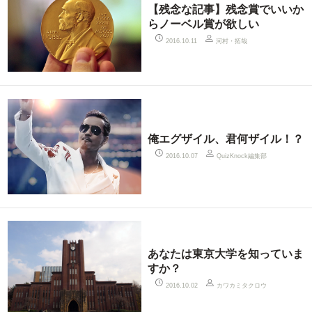
【残念な記事】残念賞でいいか
らノーベル賞が欲しい
河村・拓哉
2016.10.11
俺エグザイル、君何ザイル！？
QuizKnock編集部
2016.10.07
あなたは東京大学を知っていま
すか？
カワカミタクロウ
2016.10.02