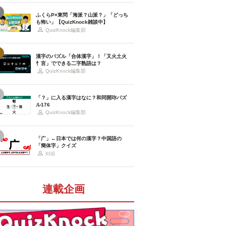
ふくらP×東問「海派？山派？」「どっち
も怖い」【QuizKnock雑談中】
QuizKnock編集部
漢字のパズル「合体漢字」！「又火土火
忄言」でできる二字熟語は？
QuizKnock編集部
「？」に入る漢字はなに？和同開珎パズ
ル176
QuizKnock編集部
「广」←日本では何の漢字？中国語の
「簡体字」クイズ
刈谷
連載企画