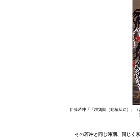
伊藤若冲『『群鶏図（動植綵絵）』（
その
若冲と同じ時期、同じく