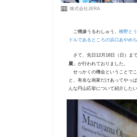
株式会社JERA
PR
ご機嫌うるわしゅう、
柳野と
ドルであるところの浜口あやめ
さて、先日12月18日（日）ま
展
」が行われておりました。
せっかくの機会ということでこ
と、有名な画家だけあってやっ
んな円山応挙について紹介した