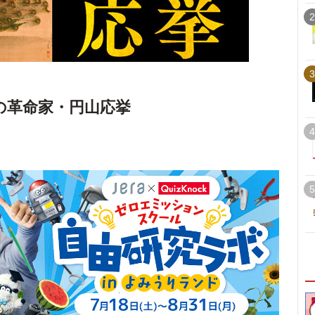
2
3
の革命家・円山応挙
4
5