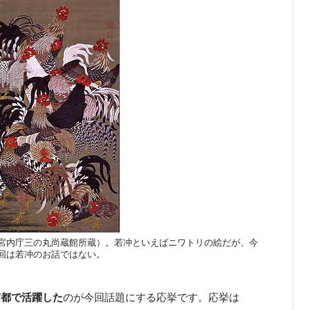
宮内庁三の丸尚蔵館所蔵）。若冲といえばニワトリの絵だが、今
回は若冲のお話ではない。
京都で活躍した
のが今回話題にする応挙です。応挙は