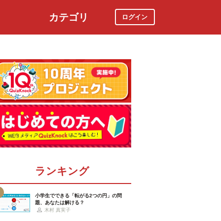
カテゴリ
ログイン
社会
スポーツ
時事ニュース
特集
ランキング
小学生でできる「転がる2つの円」の問
題、あなたは解ける？
木村 真実子