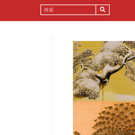
謎解き
コラム
常識
理系