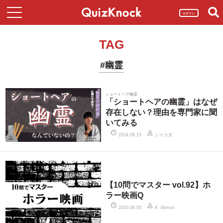
ログイン
TAG
#幽霊
ショートヘア幽霊
「ショートヘアの幽霊」はなぜ
存在しない？理由を専門家に聞
いてみる
シャカ夫
2024.09.15
【10問でマスター vol.92】ホ
ラー映画Q
2020.08.05
K. Mimori