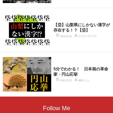
【垈】山梨県にしかない漢字が
存在する！？【垈】
カワカミタクロウ
2018.06.24
5分でわかる！ 日本画の革命
家・円山応挙
柳野とうふ
2016.12.22
Follow Me