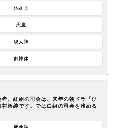
仏さま
天皇
現人神
御神体
会者。紅組の司会は、来年の朝ドラ『ひ
有村架純です。では白組の司会を務める
櫻井翔