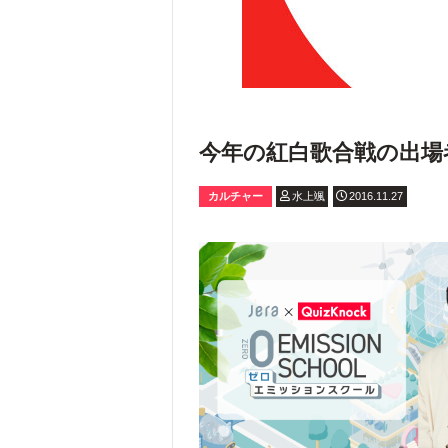
今年の紅白歌合戦の出場
カルチャー
水上颯
2016.11.27