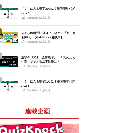
「？」に入る漢字はなに？和同開珎パズ
ル177
QuizKnock編集部
ふくらP×東問「海派？山派？」「どっち
も怖い」【QuizKnock雑談中】
QuizKnock編集部
漢字のパズル「合体漢字」！「又火土火
忄言」でできる二字熟語は？
QuizKnock編集部
「？」に入る漢字はなに？和同開珎パズ
ル176
QuizKnock編集部
連載企画