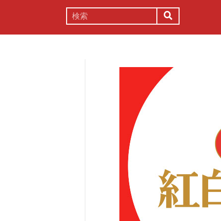
謎解き
コラム
常識
理系