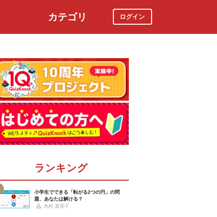
カテゴリ
ログイン
社会
スポーツ
時事ニュース
特集
ランキング
小学生でできる「転がる2つの円」の問
題、あなたは解ける？
木村 真実子