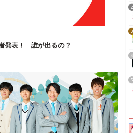
2
3
者発表！ 誰が出るの？
4
5