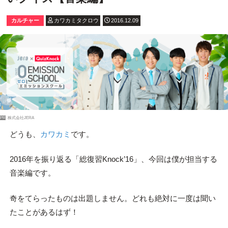
カルチャー
カワカミタクロウ
2016.12.09
PR
株式会社JERA
どうも、
カワカミ
です。
2016年を振り返る「総復習Knock’16」、今回は僕が担当する
音楽編です。
奇をてらったものは出題しません。どれも絶対に一度は聞い
たことがあるはず！