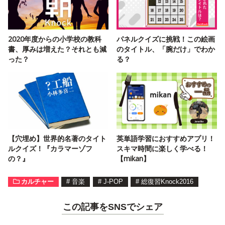
2020年度からの小学校の教科
パネルクイズに挑戦！この絵画
書、厚みは増えた？それとも減
のタイトル、「腕だけ」でわか
った？
る？
【穴埋め】世界的名著のタイト
英単語学習におすすめアプリ！
ルクイズ！『カラマーゾフ
スキマ時間に楽しく学べる！
の？』
【mikan】
カルチャー
#
音楽
#
J-POP
#
総復習Knock2016
この記事をSNSでシェア