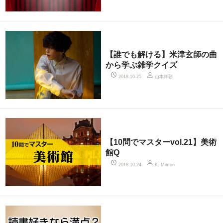
【誰でも解ける】米津玄師の曲
から学ぶ雑学クイズ
山本祥彰
2018.10.25
【10問でマスターvol.21】美術
館Q
2018.10.24
K. Mimori