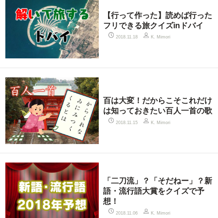
【行って作った】読めば行った
フリできる旅クイズinドバイ
2018.11.18
K. Mimori
百は大変！だからこそこれだけ
は知っておきたい百人一首の歌
2018.11.15
K. Mimori
「二刀流」？「そだねー」？新
語・流行語大賞をクイズで予
想！
2018.11.06
K. Mimori