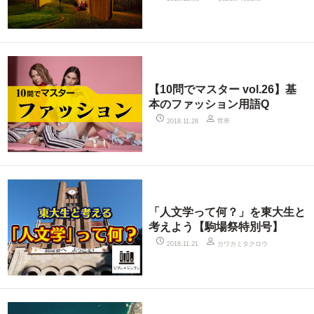
【10問でマスター vol.26】基
本のファッション用語Q
世奈
2018.11.28
「人文学って何？」を東大生と
考えよう【駒場祭特別号】
カワカミタクロウ
2018.11.21