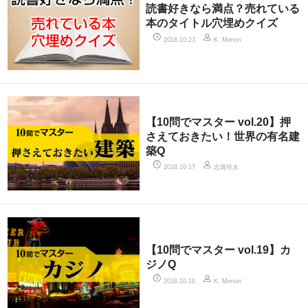
読書好きなら満点？売れている
本のタイトル穴埋めクイズ
2018.10.23
K. Mimori
【10問でマスター vol.20】押
さえておきたい！世界の有名建
築Q
志賀玲太
2018.10.17
【10問でマスター vol.19】カ
ジノQ
2018.10.10
K. Mimori