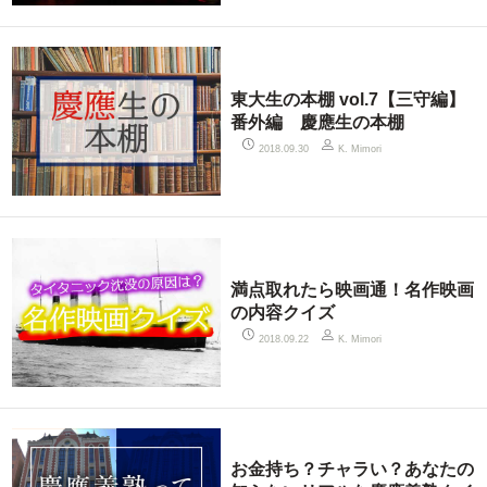
東大生の本棚 vol.7【三守編】
番外編 慶應生の本棚
2018.09.30
K. Mimori
満点取れたら映画通！名作映画
の内容クイズ
2018.09.22
K. Mimori
お金持ち？チャラい？あなたの