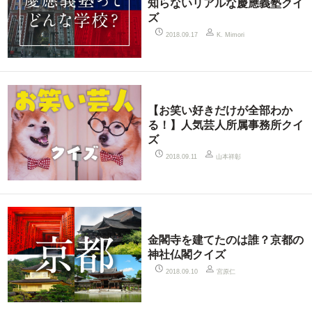
知らないリアルな慶應義塾クイ
ズ
2018.09.17
K. Mimori
【お笑い好きだけが全部わか
る！】人気芸人所属事務所クイ
ズ
山本祥彰
2018.09.11
金閣寺を建てたのは誰？京都の
神社仏閣クイズ
宮原仁
2018.09.10