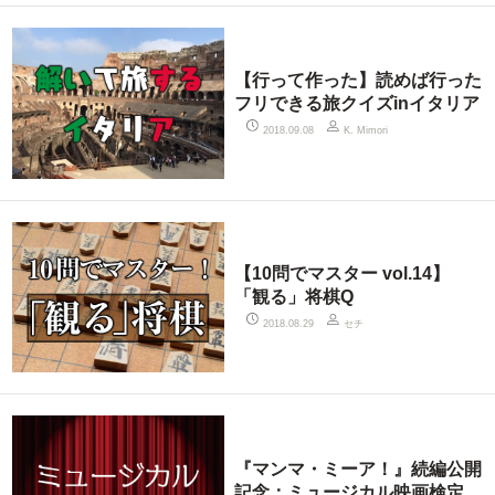
【行って作った】読めば行った
フリできる旅クイズinイタリア
2018.09.08
K. Mimori
【10問でマスター vol.14】
「観る」将棋Q
セチ
2018.08.29
『マンマ・ミーア！』続編公開
記念：ミュージカル映画検定