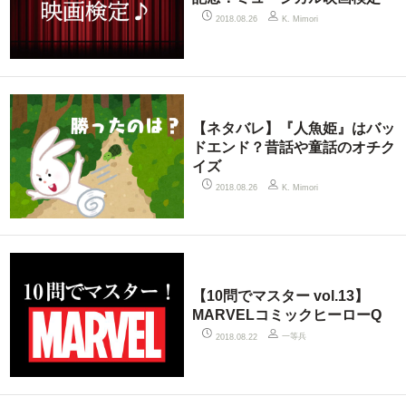
2018.08.26
K. Mimori
【ネタバレ】『人魚姫』はバッ
ドエンド？昔話や童話のオチク
イズ
2018.08.26
K. Mimori
【10問でマスター vol.13】
MARVELコミックヒーローQ
一等兵
2018.08.22