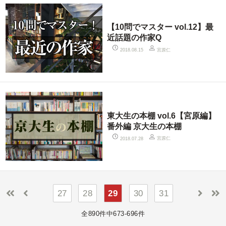
【10問でマスター vol.12】最
近話題の作家Q
宮原仁
2018.08.15
東大生の本棚 vol.6【宮原編】
番外編 京大生の本棚
宮原仁
2018.07.28
27
28
29
30
31
全890件中673-696件