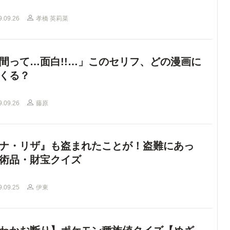
9.09.26
孝橋 英莉菜
間って…面白!!…」このセリフ、どの漫画に
くる？
9.09.26
藤原
ナ・リザ』も盗まれたことが！盗難にあっ
術品・財宝クイズ
9.09.25
伊東