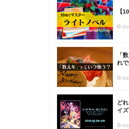
【1
201
「数
れで
201
どれ
イズ
201