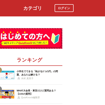
カテゴリ
ログイン
社会
スポーツ
時事ニュース
特集
ランキング
小学生でできる「転がる2つの円」の問
題、あなたは解ける？
木村 真実子
WHAT大会長・東言だけど質問ある？
【100の質問】
QuizKnock編集部