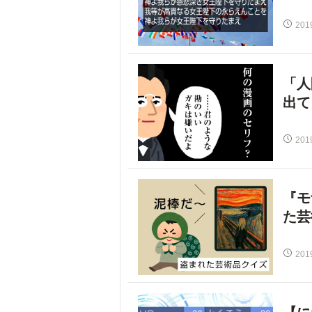
201
「人
出て
201
『モ
た芸
201