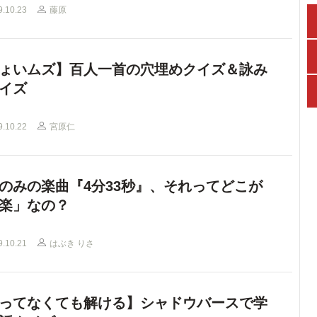
9.10.23
藤原
ょいムズ】百人一首の穴埋めクイズ＆詠み
イズ
9.10.22
宮原仁
のみの楽曲『4分33秒』、それってどこが
楽」なの？
9.10.21
はぶき りさ
ってなくても解ける】シャドウバースで学