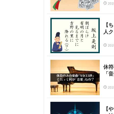
201
【ち
人ク
201
休符
「音
201
【や