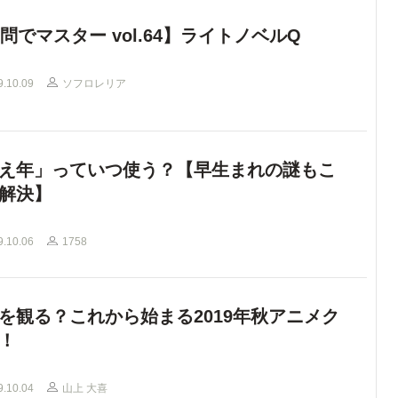
0問でマスター vol.64】ライトノベルQ
9.10.09
ソフロレリア
え年」っていつ使う？【早生まれの謎もこ
解決】
9.10.06
1758
を観る？これから始まる2019年秋アニメク
！
9.10.04
山上 大喜