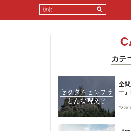
謎解き
コラム
常識
理系
C
カテ
全問
ー』
201