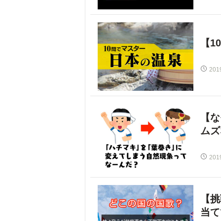
【1
201
【な
ムズ
201
【挑
当て