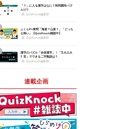
「？」に入る漢字はなに？和同開珎パズ
ル177
QuizKnock編集部
ふくらP×東問「海派？山派？」「どっち
も怖い」【QuizKnock雑談中】
QuizKnock編集部
漢字のパズル「合体漢字」！「又火土火
忄言」でできる二字熟語は？
QuizKnock編集部
連載企画