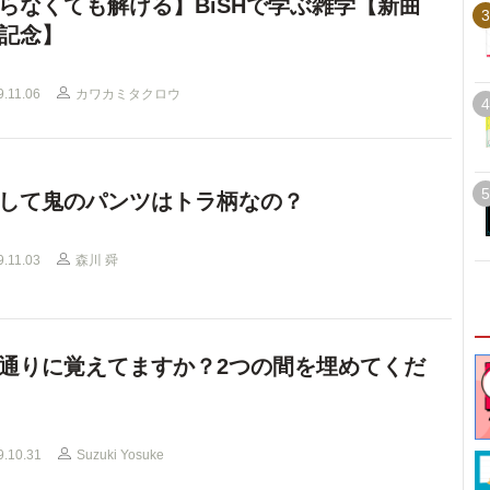
らなくても解ける】BiSHで学ぶ雑学【新曲
3
記念】
9.11.06
カワカミタクロウ
4
5
して鬼のパンツはトラ柄なの？
9.11.03
森川 舜
通りに覚えてますか？2つの間を埋めてくだ
9.10.31
Suzuki Yosuke