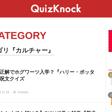
スペシャル
ライフ
ことば
カルチャー
ATEGORY
ゴリ『カルチャー』
正解でホグワーツ入学？『ハリー・ポッタ
1
呪文クイズ
9.11.16
Yoshida
2