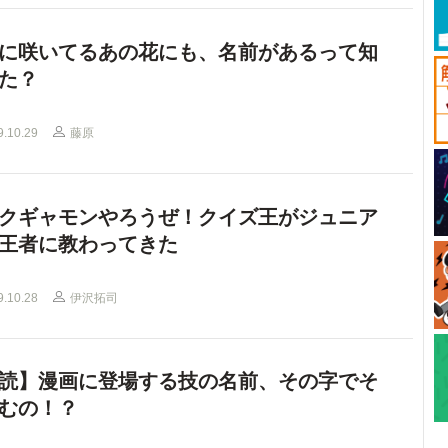
に咲いてるあの花にも、名前があるって知
た？
9.10.29
藤原
クギャモンやろうぜ！クイズ王がジュニア
王者に教わってきた
9.10.28
伊沢拓司
読】漫画に登場する技の名前、その字でそ
むの！？