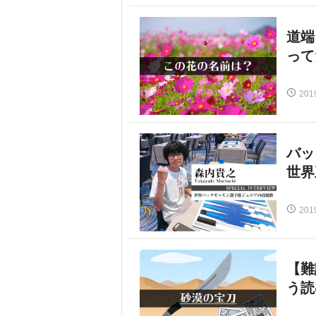
道端
って
201
バッ
世界
201
【難
う読