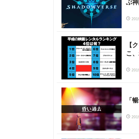
ぶ神
201
【ク
こ、
201
「暢
201