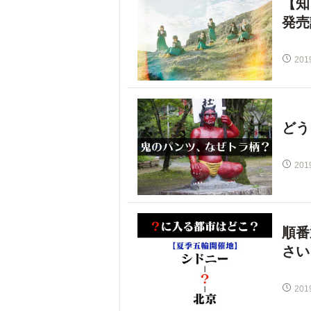
【知
発売
201
どう
201
順番
さい
201