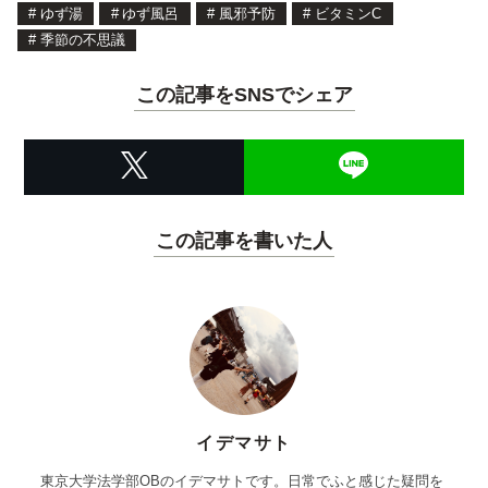
#
ゆず湯
#
ゆず風呂
#
風邪予防
#
ビタミンC
#
季節の不思議
この記事をSNSでシェア
この記事を書いた人
イデマサト
東京大学法学部OBのイデマサトです。日常でふと感じた疑問を