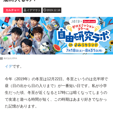
カルチャー
イデマサト
2019.12.16
PR
株式会社JERA
イデ
です。
今年（2019年）の冬至は12月22日。冬至というのは北半球で
昼（日の出から日の入りまで）が一番短い日です。私が小学
生だった頃、冬至が近くなると17時には暗くなってしまうの
で友達と遊べる時間が短く、この時期はあまり好きでなかっ
た記憶があります。