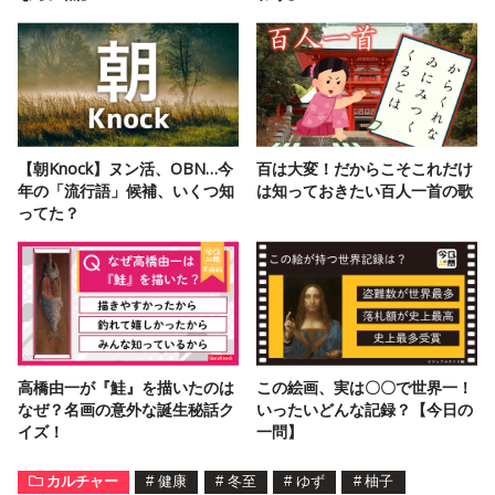
【朝Knock】ヌン活、OBN…今
百は大変！だからこそこれだけ
年の「流行語」候補、いくつ知
は知っておきたい百人一首の歌
ってた？
高橋由一が『鮭』を描いたのは
この絵画、実は〇〇で世界一！
なぜ？名画の意外な誕生秘話ク
いったいどんな記録？【今日の
イズ！
一問】
カルチャー
#
健康
#
冬至
#
ゆず
#
柚子