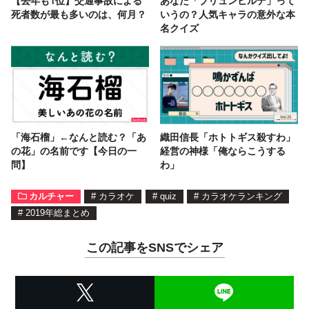
【去年も1位】交通事故による
あなた「ブリュンヒルデ」って
死者数が最も多いのは、何月？
いうの？人気キャラの意外な本
名クイズ
「海石榴」←なんと読む？「あ
織田信長「ホトトギス殺すわ」
の花」の名前です【今日の一
経営の神様「俺ならこうする
問】
わ」
カルチャー
#
カラオケ
#
quiz
#
カラオケランキング
#
2019年総まとめ
この記事をSNSでシェア