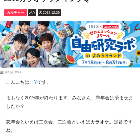
カルチャー
Y
2019.12.29
PR
株式会社JERA
こんにちは、
Y
です。
まもなく2019年が終わります。みなさん、忘年会は済ませま
したか？
忘年会といえば二次会、二次会といえば
カラオケ
。定番です
ね。