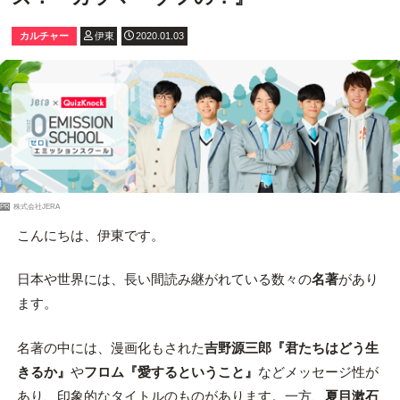
カルチャー
伊東
2020.01.03
PR
株式会社JERA
こんにちは、伊東です。
日本や世界には、長い間読み継がれている数々の
名著
があり
ます。
名著の中には、漫画化もされた
吉野源三郎
『君たちはどう生
きるか』
や
フロム
『愛するということ』
などメッセージ性が
あり、印象的なタイトルのものがあります。一方、
夏目漱石