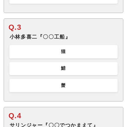
Q.3
小林多喜二『〇〇工船』
猫
鯖
蟹
Q.4
サリンジャー『〇〇でつかまえて』