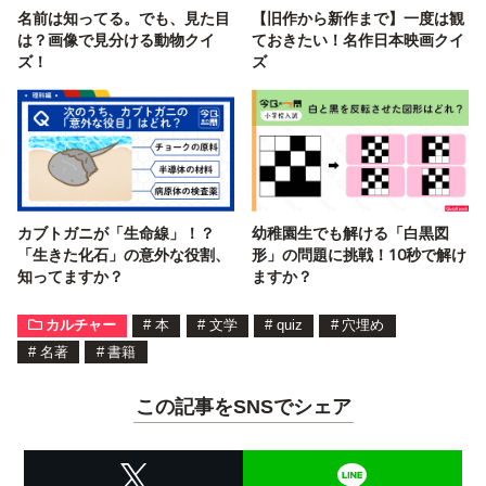
名前は知ってる。でも、見た目
【旧作から新作まで】一度は観
は？画像で見分ける動物クイ
ておきたい！名作日本映画クイ
ズ！
ズ
カブトガニが「生命線」！？
幼稚園生でも解ける「白黒図
「生きた化石」の意外な役割、
形」の問題に挑戦！10秒で解け
知ってますか？
ますか？
カルチャー
#
本
#
文学
#
quiz
#
穴埋め
#
名著
#
書籍
この記事をSNSでシェア