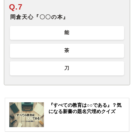
Q.7
岡倉天心『〇〇の本』
能
茶
刀
『すべての教育は○○である』？気
になる新書の題名穴埋めクイズ