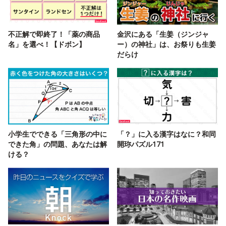
不正解で即終了！「薬の商品
金沢にある「生姜（ジンジャ
名」を選べ！【ドボン】
ー）の神社」は、お祭りも生姜
だらけ
小学生でできる「三角形の中に
「？」に入る漢字はなに？和同
できた角」の問題、あなたは解
開珎パズル171
ける？