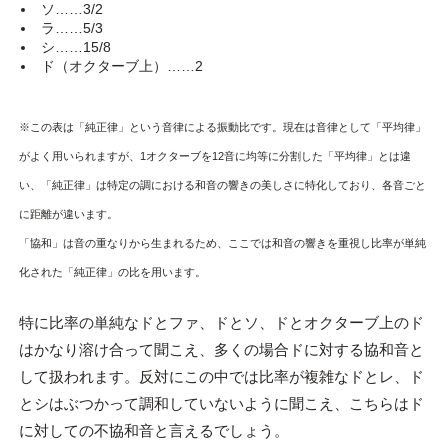
ソ……3/2
ラ……5/3
シ……15/8
ド（オクターブ上）……2
※この表は「純正律」という音律による振動比です。現在は音律として「平均律」
がよく用いられますが、1オクターブを12音に均等に分割した「平均律」とは違
い、「純正律」は特定の調における和音の響きの美しさに特化しており、各音ごと
に距離が違います。
「協和」は音の重なりから生まれるため、ここでは和音の響きを重視し比率が単純
化された「純正律」の比を用います。
特に比率の単純なドとファ、ドとソ、ドとオクターブ上のド
はかなり溶け合って聞こえ、多くの場合ドに対する協和音と
して扱われます。反対にこの中では比率が複雑なドとレ、ド
とシはぶつかって調和していないように聞こえ、こちらはド
に対しての不協和音と言えるでしょう。