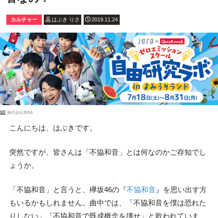
カルチャー
はぶき りさ
2019.11.24
PR
株式会社JERA
こんにちは、はぶきです。
突然ですが、皆さんは「不協和音」とは何なのかご存知でし
ょうか。
「不協和音」と言うと、欅坂46の『
不協和音
』を思い出す方
もいるかもしれません。曲中では、「不協和音を僕は恐れた
りしない」「不協和音で既成概念を壊せ」と歌われていま