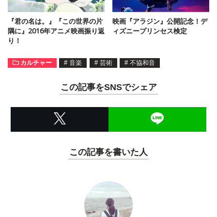
『君の名は。』『この世界の片
映画『アラジン』公開記念！デ
隅に』2016年アニメ映画振り返
ィズニープリンセス検定
り！
カルチャー
#
音楽
#
芸術
#
不協和音
この記事をSNSでシェア
この記事を書いた人