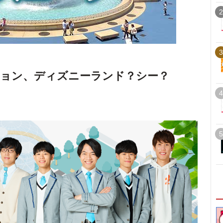
2
3
ション、ディズニーランド？シー？
4
5