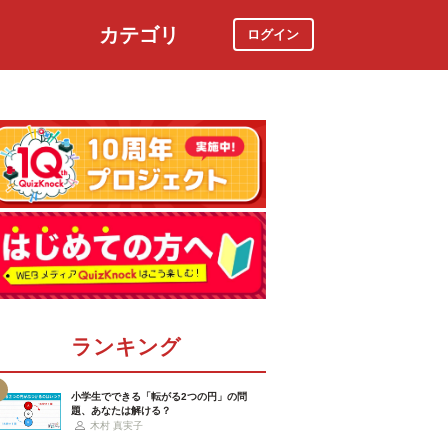
カテゴリ
ログイン
社会
スポーツ
時事ニュース
特集
ランキング
小学生でできる「転がる2つの円」の問
題、あなたは解ける？
木村 真実子