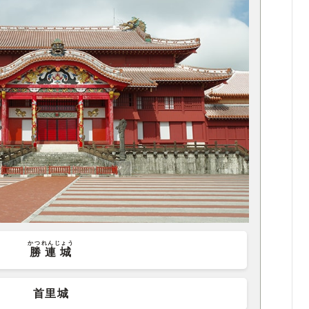
かつれんじょう
勝連城
首里城