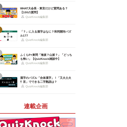
WHAT大会長・東言だけど質問ある？
【100の質問】
QuizKnock編集部
「？」に入る漢字はなに？和同開珎パズ
ル177
QuizKnock編集部
ふくらP×東問「海派？山派？」「どっち
も怖い」【QuizKnock雑談中】
QuizKnock編集部
漢字のパズル「合体漢字」！「又火土火
忄言」でできる二字熟語は？
QuizKnock編集部
連載企画