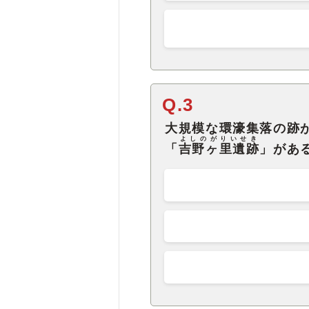
Q.3
大規模な環濠集落の跡
よしのがりいせき
「
吉野ヶ里遺跡
」があ