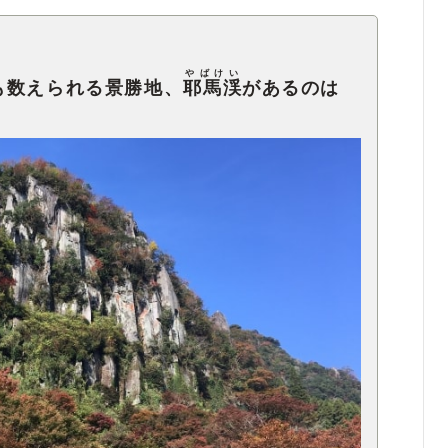
やばけい
も数えられる景勝地、
耶馬渓
があるのは