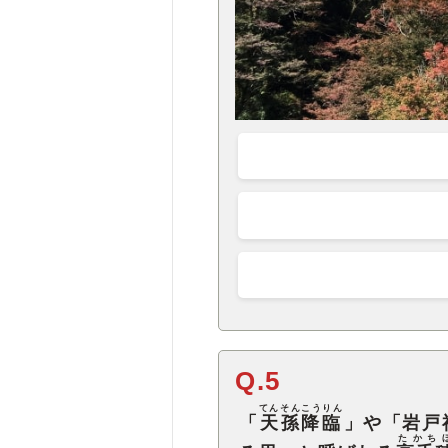
Q.5
てんそんこうりん
「
天孫降臨
」や「岩戸
たかち