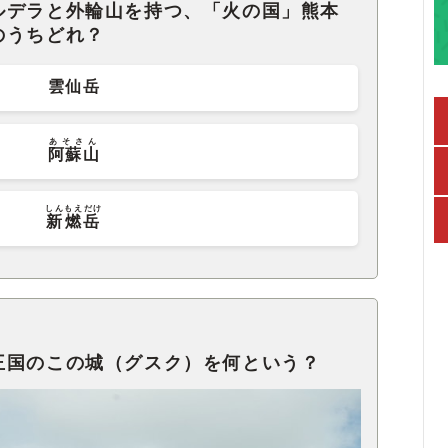
ルデラと外輪山を持つ、「火の国」熊本
のうちどれ？
雲仙岳
あそさん
阿蘇山
しんもえだけ
新燃岳
王国のこの城（グスク）を何という？