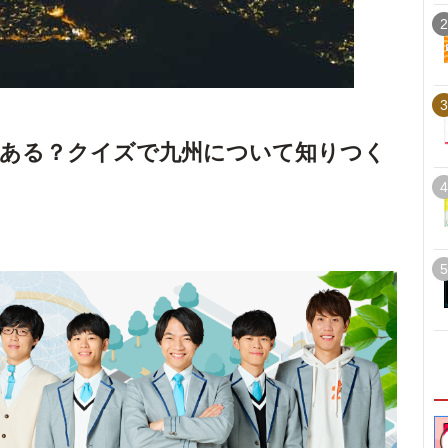
2
3
にある？クイズで九州について知りつく
4
5