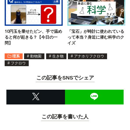
10円玉を乗せたビン、手で温め
「宝石」が時計に使われている
ると何が起きる？【今日の一
って本当？身近に潜む科学のク
問】
イズ
理系
#
動物園
#
生き物
#
アナホリフクロウ
#
フクロウ
この記事をSNSでシェア
この記事を書いた人