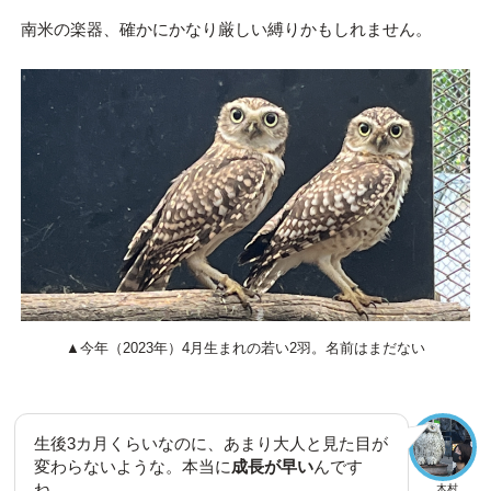
南米の楽器、確かにかなり厳しい縛りかもしれません。
▲今年（2023年）4月生まれの若い2羽。名前はまだない
生後3カ月くらいなのに、あまり大人と見た目が
変わらないような。本当に
成長が早い
んです
ね。
木村