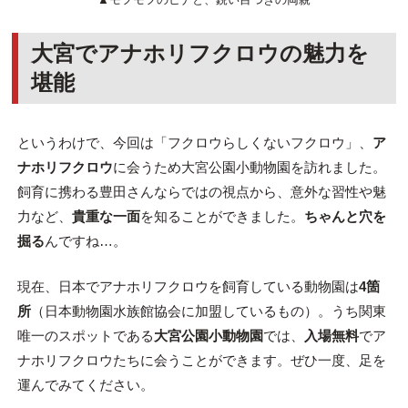
大宮でアナホリフクロウの魅力を
堪能
というわけで、今回は「フクロウらしくないフクロウ」、
ア
ナホリフクロウ
に会うため大宮公園小動物園を訪れました。
飼育に携わる豊田さんならではの視点から、意外な習性や魅
力など、
貴重な一面
を知ることができました。
ちゃんと穴を
掘る
んですね…。
現在、日本でアナホリフクロウを飼育している動物園は
4箇
所
（日本動物園水族館協会に加盟しているもの）。うち関東
唯一のスポットである
大宮公園小動物園
では、
入場無料
でア
ナホリフクロウたちに会うことができます。ぜひ一度、足を
運んでみてください。