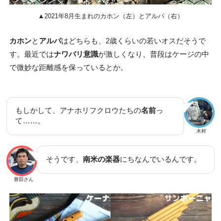
▲2021年8月生まれのカホン（左）とアルパ（右）
カホン
と
アルパ
はどちらも、2歳くらいの若いオスだそうで
す。最近では
ナワバリ意識
が激しくなり、普段はケージの中
で微妙な距離感を保っているとか。
もしかして、アナホリフクロウたちの
名前
っ
て……。
木村
そうです、
南米の楽器
にちなんでいるんです。
豊田さん