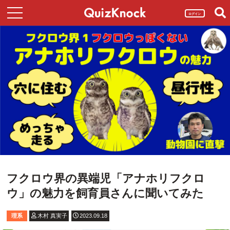
ログイン
フクロウ界の異端児「アナホリフクロ
ウ」の魅力を飼育員さんに聞いてみた
理系
木村 真実子
2023.09.18