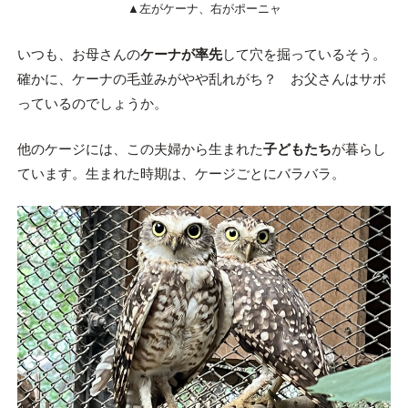
▲左がケーナ、右がポーニャ
いつも、お母さんの
ケーナが率先
して穴を掘っているそう。
確かに、ケーナの毛並みがやや乱れがち？ お父さんはサボ
っているのでしょうか。
他のケージには、この夫婦から生まれた
子どもたち
が暮らし
ています。生まれた時期は、ケージごとにバラバラ。