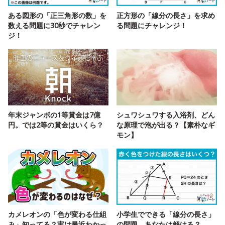
ある図形の「正三角形の数」を
正方形の「線分の長さ」を求め
数える問題に30秒でチャレン
る問題にチャレンジ！
ジ！
年末ジャンボの1等賞金は7億
シュワシュワする入浴剤、どん
円。では2等の賞金はいくら？
な原理で泡が出る？【素朴なギ
モン】
カメレオンの「色が変わる仕組
小学生でできる「線分の長さ」
み」知ってる？実は最近わかっ
の問題、あなたは解ける？