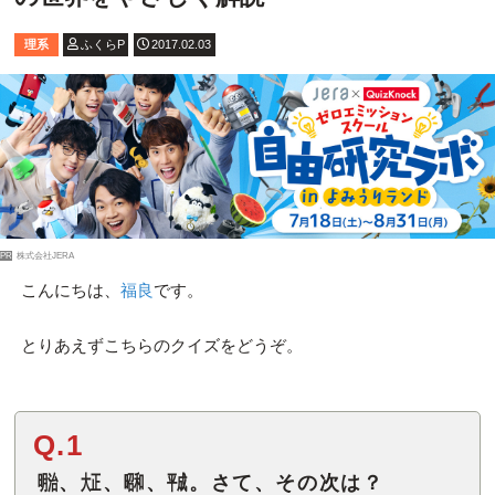
理系
ふくらP
2017.02.03
PR
株式会社JERA
こんにちは、
福良
です。
とりあえずこちらのクイズをどうぞ。
Q.1
㍾、㍽、㍼、㍻。さて、その次は？