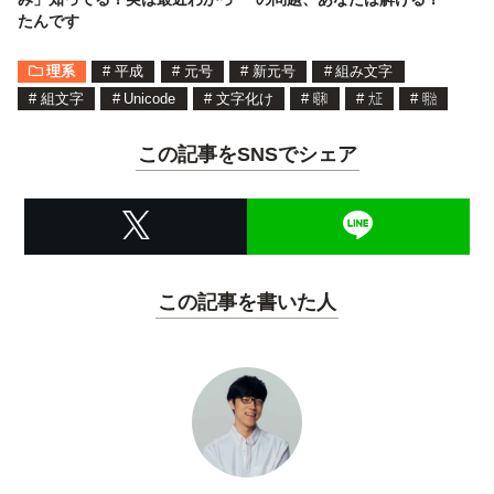
たんです
理系
#
平成
#
元号
#
新元号
#
組み文字
#
組文字
#
Unicode
#
文字化け
#
㍼
#
㍽
#
㍾
この記事をSNSでシェア
この記事を書いた人