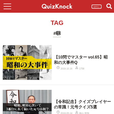
ログイン
TAG
#㍼
【10問でマスター vol.65】昭
和の大事件Q
2019.10.16
1758
【令和記念】クイズプレイヤー
の常識！元号クイズ5選
神山 悠翔
2019.05.14