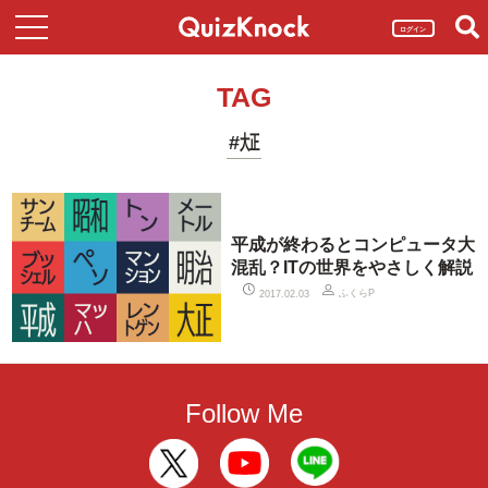
ログイン
TAG
#㍽
平成が終わるとコンピュータ大
混乱？ITの世界をやさしく解説
ふくらP
2017.02.03
Follow Me