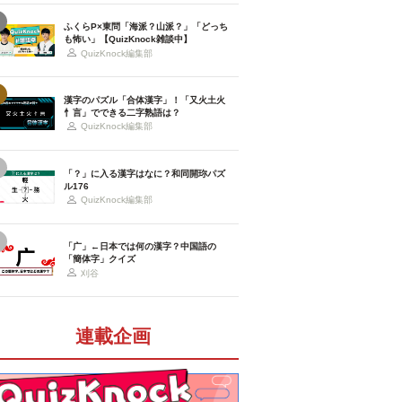
ふくらP×東問「海派？山派？」「どっち
も怖い」【QuizKnock雑談中】
QuizKnock編集部
漢字のパズル「合体漢字」！「又火土火
忄言」でできる二字熟語は？
QuizKnock編集部
「？」に入る漢字はなに？和同開珎パズ
ル176
QuizKnock編集部
「广」←日本では何の漢字？中国語の
「簡体字」クイズ
刈谷
連載企画