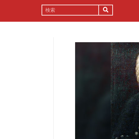
謎解き
コラム
常識
理系