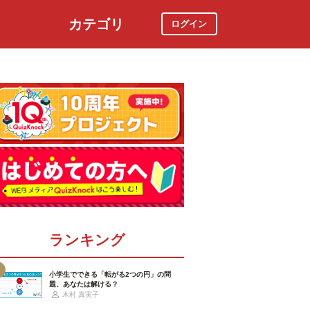
カテゴリ
ログイン
社会
スポーツ
時事ニュース
特集
ランキング
小学生でできる「転がる2つの円」の問
題、あなたは解ける？
木村 真実子