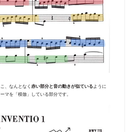
ここ、なんとなく
赤い部分と音の動きが似ている
ように
テーマを「模倣」している部分です。