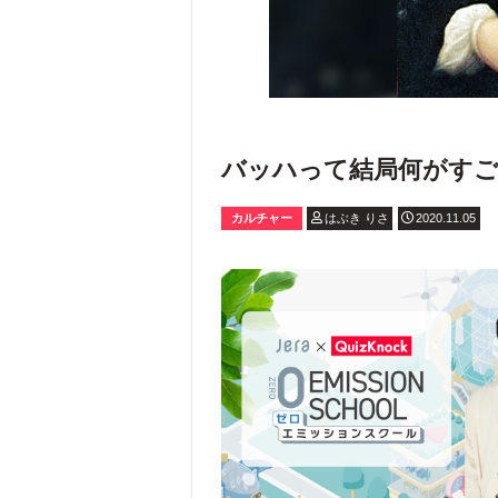
バッハって結局何がすご
カルチャー
はぶき りさ
2020.11.05