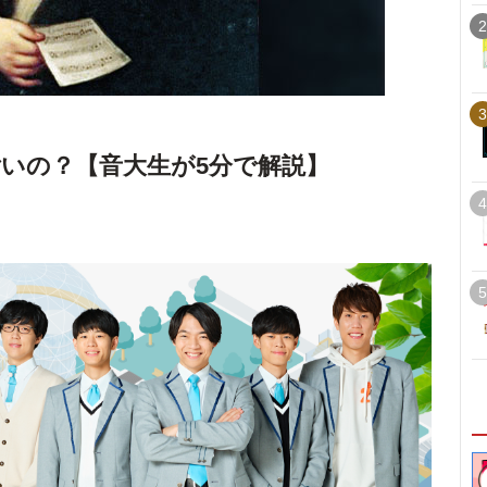
2
3
いの？【音大生が5分で解説】
4
5