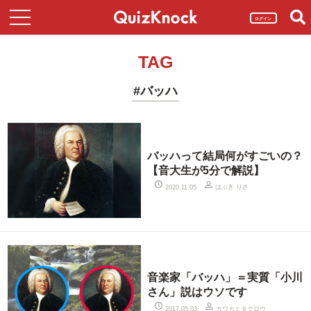
ログイン
TAG
#バッハ
バッハって結局何がすごいの？
【音大生が5分で解説】
はぶき りさ
2020.11.05
音楽家「バッハ」＝実質「小川
さん」説はウソです
カワカミタクロウ
2017.05.03