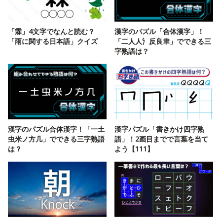
「霖」4文字でなんと読む？
漢字のパズル「合体漢字」！
「雨に関する日本語」クイズ
「二人人氵反良聿」でできる三
字熟語は？
漢字のパズル合体漢字！「一土
漢字パズル「書きかけ四字熟
虫米ノ方几」でできる三字熟語
語」！2画目までで言葉を当て
は？
よう【111】