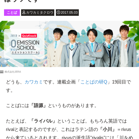
ことば
カワカミタクロウ
2017.05.03
PR
株式会社JERA
どうも、
カワカミ
です。連載企画「
ことばの研Q
」19回目で
す。
ことばには
「語源」
というものがあります。
たとえば、
「ライバル」
ということば。もちろん英語では
rivalと表記するのですが、これはラテン語の
「小川」
＝rivus
から来ているとされます。rivusの派生語"rivalis"には「川をめ