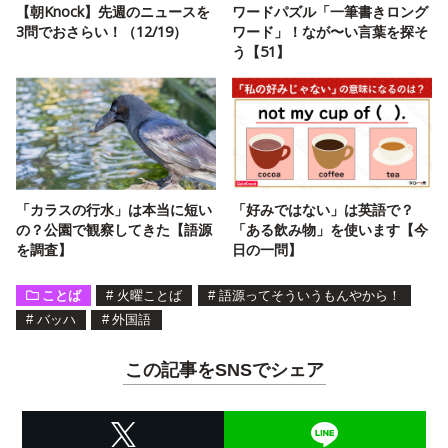
【朝Knock】先週のニュースを
ワードパズル「一筆書きロング
3問でおさらい！（12/19）
ワード」！なが〜い言葉を探そ
う【51】
「カラスの行水」は本当に短い
「好みではない」は英語で？
の？公園で観察してきた【語源
「ある飲み物」を使います【今
を調査】
日の一問】
ことば
#
火曜ことば
#
語源ってそういうもんやから！
#
バッハ
#
外国語
この記事をSNSでシェア