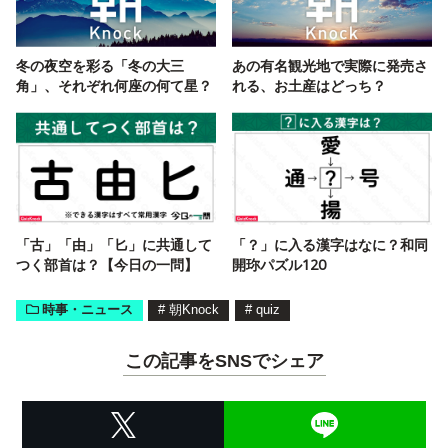
冬の夜空を彩る「冬の大三
あの有名観光地で実際に発売さ
角」、それぞれ何座の何て星？
れる、お土産はどっち？
「古」「由」「匕」に共通して
「？」に入る漢字はなに？和同
つく部首は？【今日の一問】
開珎パズル120
時事・ニュース
#
朝Knock
#
quiz
この記事をSNSでシェア