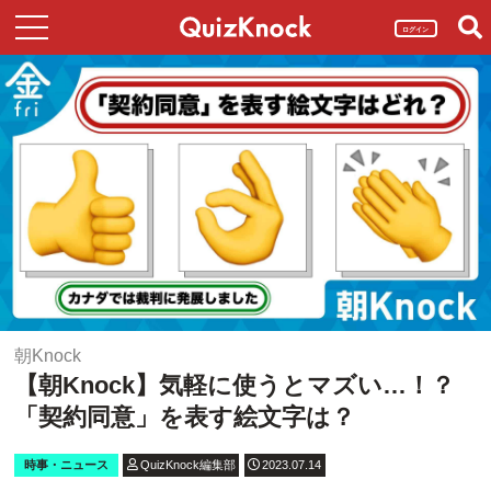
ログイン
朝Knock
【朝Knock】気軽に使うとマズい…！？
「契約同意」を表す絵文字は？
時事・ニュース
QuizKnock編集部
2023.07.14