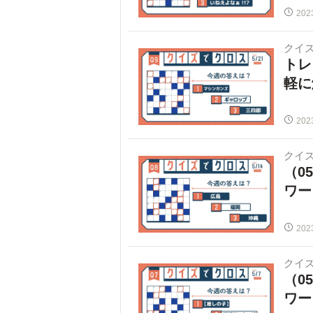
202
クイ
トレ
軽に
202
クイ
（0
ワー
202
クイ
（0
ワー