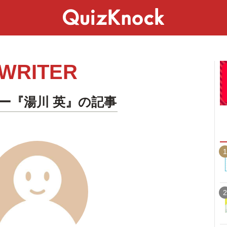
スペシャル
ライフ
ことば
カルチャー
WRITER
ー『湯川 英』の記事
1
2