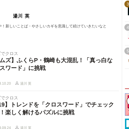
3
湯川 英
中！新しいことば・やさしいカギを意識して続けていきたいなと
4
。
5
ズでクロス
ムズ】ふくらP・鶴崎も大混乱！「真っ白な
スワード」に挑戦
3.10.20
湯川 英
ズでクロス
19】トレンドを「クロスワード」でチェック
！楽しく解けるパズルに挑戦
3.09.24
湯川 英