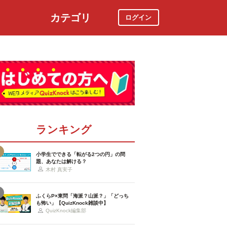
カテゴリ
ログイン
社会
スポーツ
時事ニュース
特集
ランキング
小学生でできる「転がる2つの円」の問
題、あなたは解ける？
木村 真実子
ふくらP×東問「海派？山派？」「どっち
も怖い」【QuizKnock雑談中】
QuizKnock編集部