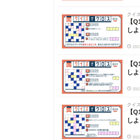
クイ
【Q
しよ
202
【Q
しよ
202
クイ
【Q
しよ
202