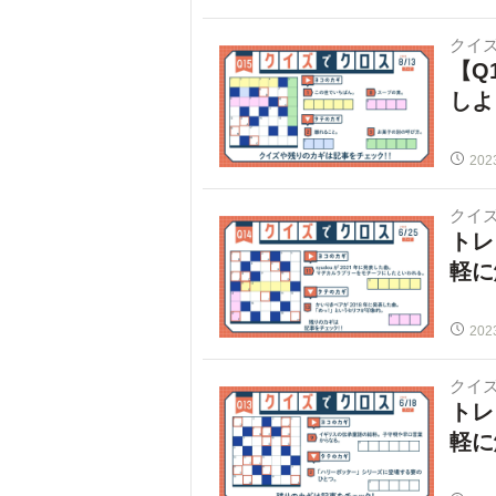
クイ
【Q
しよ
202
クイ
トレ
軽に
202
クイ
トレ
軽に