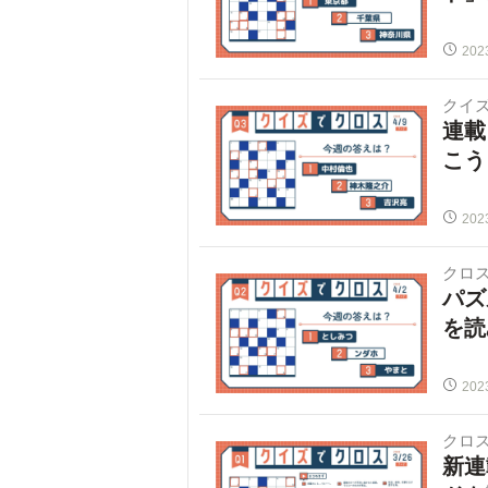
202
クイ
連載
こう
202
クロ
パズ
を読
202
クロ
新連