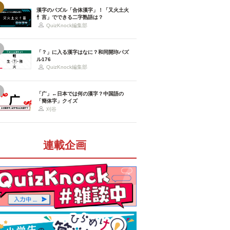
漢字のパズル「合体漢字」！「又火土火
忄言」でできる二字熟語は？
QuizKnock編集部
「？」に入る漢字はなに？和同開珎パズ
ル176
QuizKnock編集部
「广」←日本では何の漢字？中国語の
「簡体字」クイズ
刈谷
連載企画