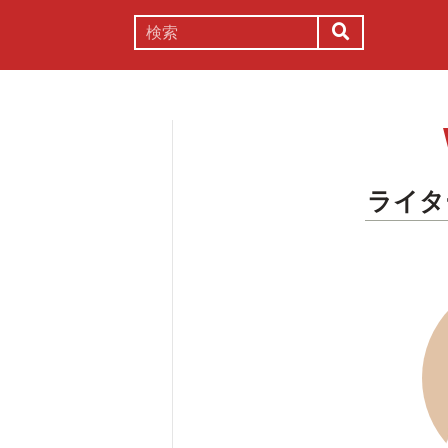
謎解き
コラム
常識
理系
ライタ