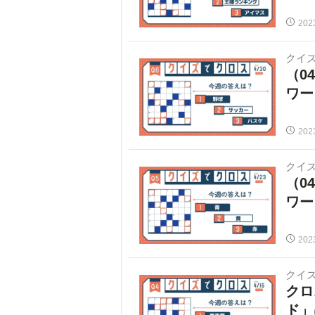
202
クイ
（0
ワー
202
クイ
（0
ワー
202
クイ
クロ
ド」