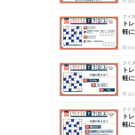
202
クイ
トレ
軽に
202
クイ
トレ
軽に
202
クイ
トレ
軽に