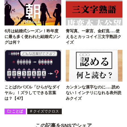
6月は結婚式シーズン！昨年度
青写真、一家言、金釘流……使
に最も多く使われた結婚式ソン
えるとカッコイイ三文字熟語ク
グは何？
イズ
ことばのパズル「ひらがなダイ
カンタンな漢字なのに……読め
ヤル」！ズラしてできる言葉
ない！インテリになれる表外読
は？【47】
みクイズ
ことば
#
クイズでクロス
この記事をSNSでシェア