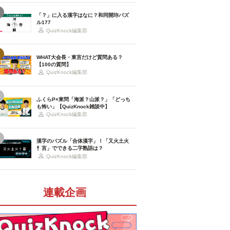
「？」に入る漢字はなに？和同開珎パズ
ル177
QuizKnock編集部
WHAT大会長・東言だけど質問ある？
【100の質問】
QuizKnock編集部
ふくらP×東問「海派？山派？」「どっち
も怖い」【QuizKnock雑談中】
QuizKnock編集部
漢字のパズル「合体漢字」！「又火土火
忄言」でできる二字熟語は？
QuizKnock編集部
連載企画