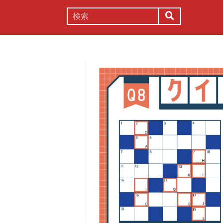
謎解き
コラム
常識
理系