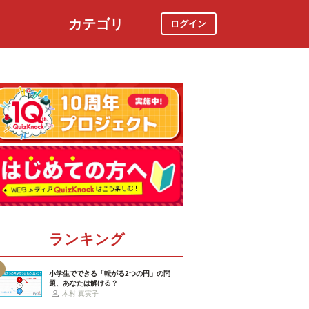
カテゴリ
ログイン
社会
スポーツ
時事ニュース
特集
ランキング
小学生でできる「転がる2つの円」の問
題、あなたは解ける？
木村 真実子