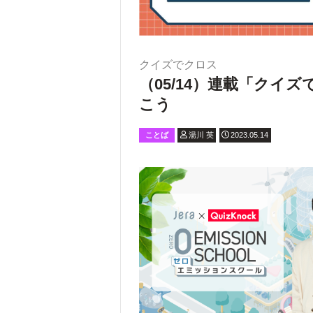
クイズでクロス
（05/14）連載「クイ
こう
ことば
湯川 英
2023.05.14