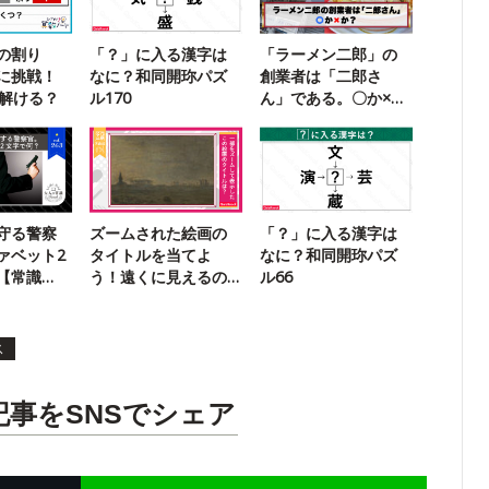
の割り
「？」に入る漢字は
「ラーメン二郎」の
に挑戦！
なに？和同開珎パズ
創業者は「二郎さ
に解ける？
ル170
ん」である。〇か×
か？
守る警察
ズームされた絵画の
「？」に入る漢字は
ァベット2
タイトルを当てよ
なに？和同開珎パズ
【常識
う！遠くに見えるの
ル66
は...？
ス
記事をSNSでシェア