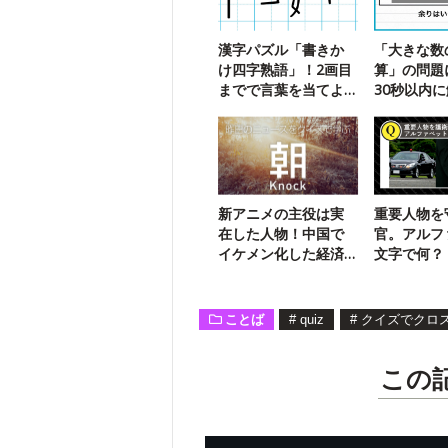
漢字パズル「書きか
「大きな数
け四字熟語」！2画目
算」の問題
までで言葉を当てよ
30秒以内
う【110】
新アニメの主役は実
重要人物を
在した人物！中国で
官。アルフ
イケメン化した経済
文字で何？
学者は誰？
Knock】
ことば
#
quiz
#
クイズでクロ
この