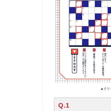
▲クリ
Q.1