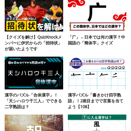
【クイズを解け】QuizKnockメ
「广」←日本では何の漢字？中
ンバーに伊沢からの「招待状」
国語の「簡体字」クイズ
が届いたようです
漢字のパズル「合体漢字」！
漢字パズル「書きかけ四字熟
「天シハロウ干三人」でできる
語」！2画目までで言葉を当て
二字熟語は？
よう【108】