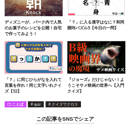
ディズニーが、パーク内で人気
「？」に入る漢字はなに？和同
のお菓子のレシピを公開！自宅
開珎パズル5【今日の一問】
で作ってみよう！
「？」に同じひらがなを入れて
『ジョーズ』だけじゃない！よ
言葉を作れ！同じ文字いれクイ
うこそサメ映画の世界へ【入門
ズ【52】
クイズ】
ことば
#
quiz
#
クイズでクロス
この記事をSNSでシェア