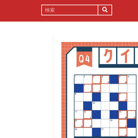
謎解き
コラム
常識
理系