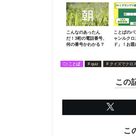
こんなのあったん
ことばのパ
だ！3桁の電話番号、
ャンルクロ
何の番号かわかる？
ド」！お題
言葉を入れ
【25】
ことば
#
quiz
#
クイズでクロ
この
こ