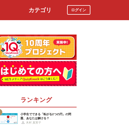
カテゴリ
ログイン
社会
スポーツ
時事ニュース
特集
ランキング
小学生でできる「転がる2つの円」の問
題、あなたは解ける？
木村 真実子