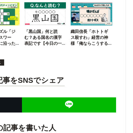
戦！
ズル「ジ
「黒山国」何と読
織田信長「ホトトギ
スワー
む？ある国名の漢字
ス殺すわ」経営の神
に沿った
表記です【今日の一
様「俺ならこうする
よう
問】
わ」
ス
記事をSNSでシェア
の記事を書いた人