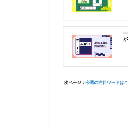
一
が
次ページ：
今週の注目ワードは