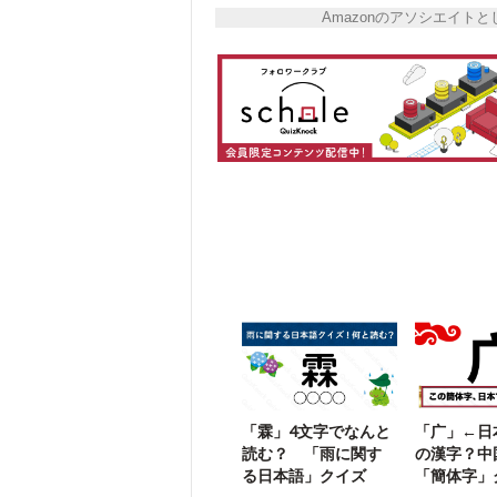
Amazonのアソシエイ
「霖」4文字でなんと
「广」←日
読む？ 「雨に関す
の漢字？中
る日本語」クイズ
「簡体字」