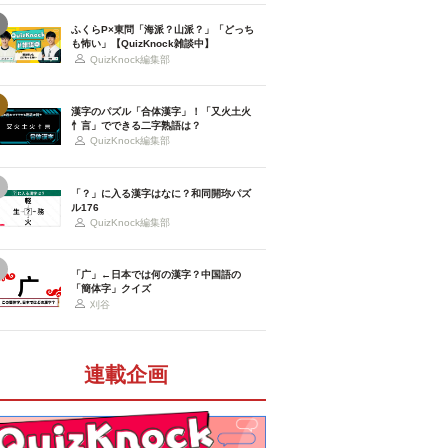
ふくらP×東問「海派？山派？」「どっち
も怖い」【QuizKnock雑談中】
QuizKnock編集部
漢字のパズル「合体漢字」！「又火土火
忄言」でできる二字熟語は？
QuizKnock編集部
「？」に入る漢字はなに？和同開珎パズ
ル176
QuizKnock編集部
「广」←日本では何の漢字？中国語の
「簡体字」クイズ
刈谷
連載企画