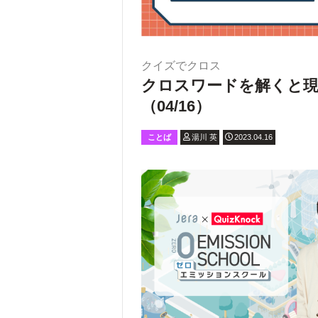
クイズでクロス
クロスワードを解くと現
（04/16）
ことば
湯川 英
2023.04.16