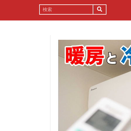
謎解き
コラム
常識
理系