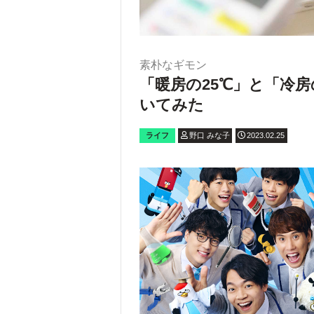
素朴なギモン
「暖房の25℃」と「冷
いてみた
ライフ
野口 みな子
2023.02.25