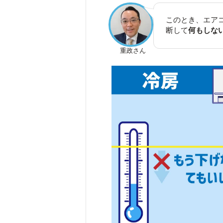
このとき、エア
断して
何もしな
重政さん