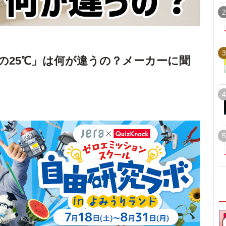
2
3
房の25℃」は何が違うの？メーカーに聞
4
5