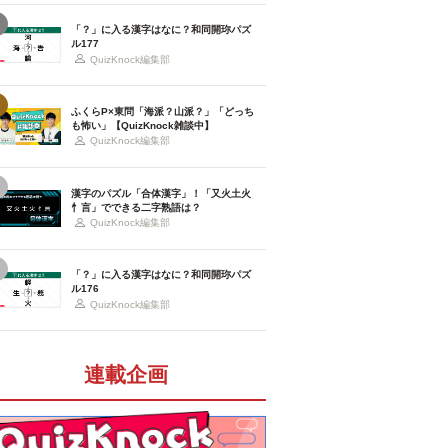
「？」に入る漢字はなに？和同開珎パズ
ル177
QuizKnock編集部
ふくらP×東問「海派？山派？」「どっち
も怖い」【QuizKnock雑談中】
QuizKnock編集部
漢字のパズル「合体漢字」！「又火土火
忄言」でできる二字熟語は？
QuizKnock編集部
「？」に入る漢字はなに？和同開珎パズ
ル176
QuizKnock編集部
連載企画