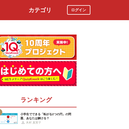
カテゴリ
ログイン
社会
スポーツ
時事ニュース
特集
ランキング
小学生でできる「転がる2つの円」の問
題、あなたは解ける？
木村 真実子