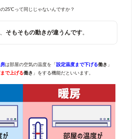
房の25℃って同じじゃないんですか？
、
そもそもの動きが違うんです
。
冷房
は部屋の空気の温度を「
設定温度まで下げる
働き
」
度まで上げる
働き
」をする機能だといいます。