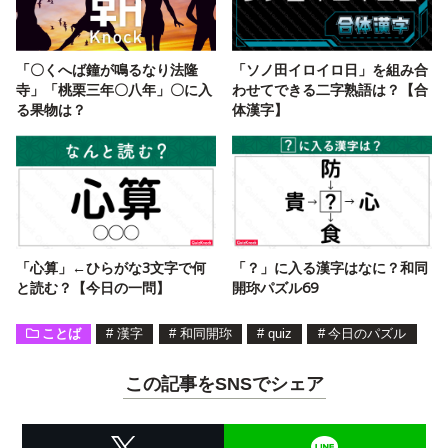
「〇くへば鐘が鳴るなり法隆
「ソノ田イロイロ日」を組み合
寺」「桃栗三年〇八年」〇に入
わせてできる二字熟語は？【合
る果物は？
体漢字】
「心算」←ひらがな3文字で何
「？」に入る漢字はなに？和同
と読む？【今日の一問】
開珎パズル69
ことば
#
漢字
#
和同開珎
#
quiz
#
今日のパズル
この記事をSNSでシェア