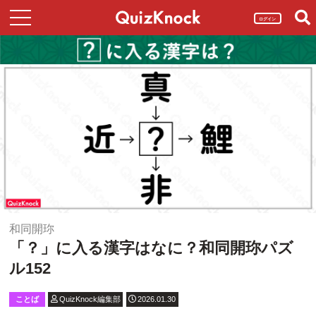
ログイン
和同開珎
「？」に入る漢字はなに？和同開珎パズ
ル152
ことば
QuizKnock編集部
2026.01.30