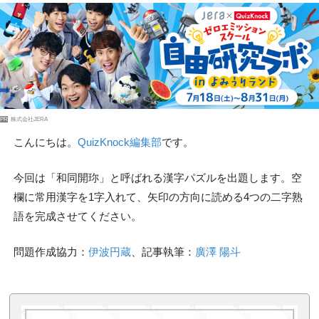
PR
株式会社JERA
こんにちは。
QuizKnock編集部
です。
今回は「和同開珎」と呼ばれる漢字パズルを出題します。空
欄に常用漢字を1字入れて、矢印の方向に読める4つの二字熟
語を完成させてください。
問題作成協力：
伊波円蔵
、記事執筆：
廣澤 陽斗