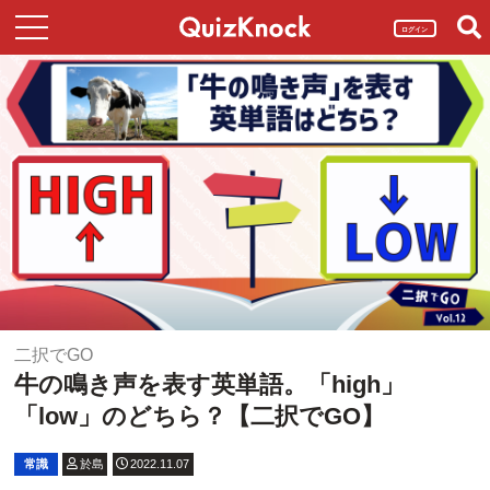
ログイン
二択でGO
牛の鳴き声を表す英単語。「high」
「low」のどちら？【二択でGO】
常識
於島
2022.11.07