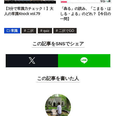
【3分で常識力チェック！】大
「犇る」の読み、「こまる・は
人の常識Knock vol.79
しる・よる」のどれ？【今日の
一問】
常識
#
二択
#
quiz
#
二択でGO
この記事をSNSでシェア
この記事を書いた人