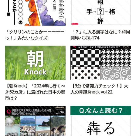
「クリリンのことかーーーーー
「？」に入る漢字はなに？和同
っ！」みたいなクイズ
開珎パズル174
【朝Knock】「2024年に行くべ
【3分で常識力チェック！】大
き52カ所」に選ばれた日本の都
人の常識Knock vol.22
市は？