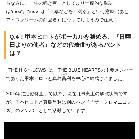
ちなみに、「牛の鳴き声」としてより一般的な単語
は“moo”。“mow”は「（草などを）刈る」という意味（あと
アイスクリームの商品名）になってしまうので注意！
Q.4：甲本ヒロトがボーカルを務める、『日曜
日よりの使者』などの代表曲があるバンド
は？
↑THE HIGH-LOWS↓は、THE BLUE HEARTSの主要メンバー
ましままさとし
であった甲本ヒロトと
真島昌利
を中心に結成されました。
2005年に活動休止して以降、現在は事実上の解散状態です
が、甲本ヒロトと真島昌利は別のバンド「ザ・クロマニヨン
ズ」のメンバーとして活動しています。