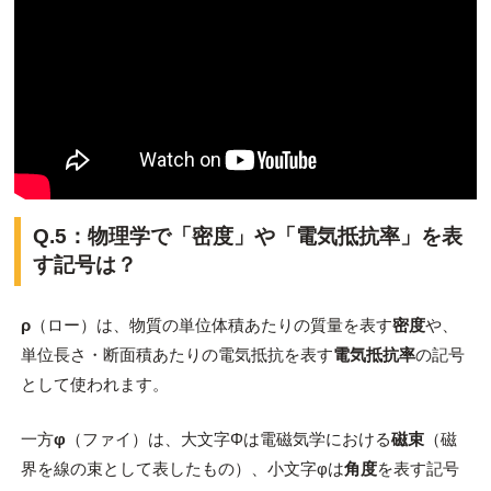
Q.5：物理学で「密度」や「電気抵抗率」を表
す記号は？
ρ
（ロー）は、物質の単位体積あたりの質量を表す
密度
や、
単位長さ・断面積あたりの電気抵抗を表す
電気抵抗率
の記号
として使われます。
一方
φ
（ファイ）は、大文字Φは電磁気学における
磁束
（磁
界を線の束として表したもの）、小文字φは
角度
を表す記号