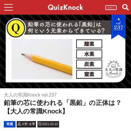
ログイン
大人の常識Knock vol.237
鉛筆の芯に使われる「黒鉛」の正体は？
【大人の常識Knock】
常識
大野 水季
2021.03.22