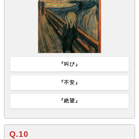
『叫び』
『不安』
『絶望』
Q.10