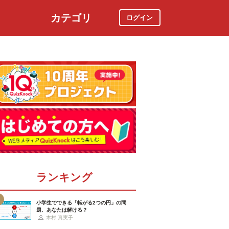
カテゴリ
ログイン
社会
スポーツ
時事ニュース
特集
ランキング
小学生でできる「転がる2つの円」の問
題、あなたは解ける？
木村 真実子