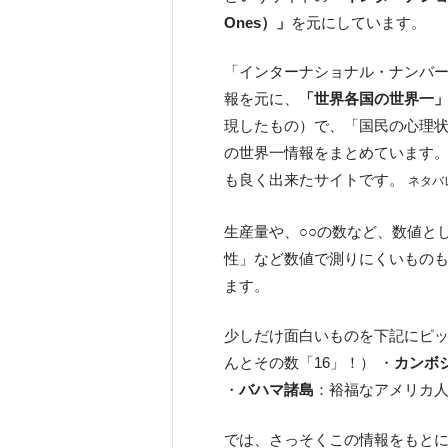
Ones）」
を元にしています。
「インターナショナル・ナンバー
報を元に、
「世界各国の世界一
現したもの）で、「国民の心理状
の世界一情報をまとめています
も良く出来たサイトです。
ネタバ
生産量や、○○の数など、数値と
性」など数値で測りにくいもの
ます。
少しだけ面白いものを下記にピッ
んとその数「16」！） ・
カンボ
・
バハマ諸島
：裕福なアメリカ人
では、さっそくこの情報をもと