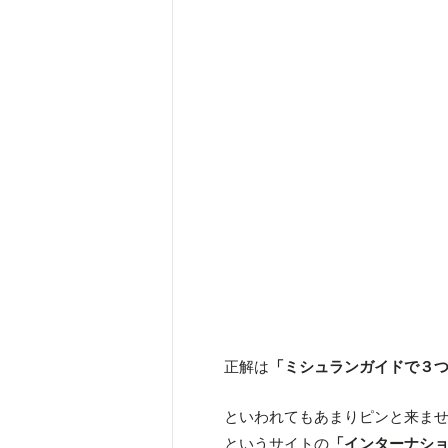
正解は
「ミシュランガイドで３
といわれてもあまりピンと来ま
というサイトの
「インターナショナル