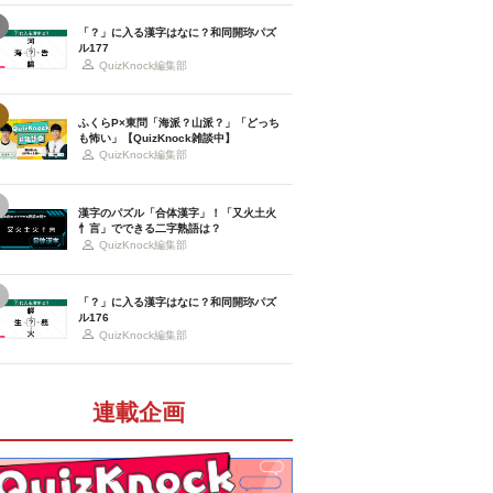
「？」に入る漢字はなに？和同開珎パズ
ル177
QuizKnock編集部
ふくらP×東問「海派？山派？」「どっち
も怖い」【QuizKnock雑談中】
QuizKnock編集部
漢字のパズル「合体漢字」！「又火土火
忄言」でできる二字熟語は？
QuizKnock編集部
「？」に入る漢字はなに？和同開珎パズ
ル176
QuizKnock編集部
連載企画