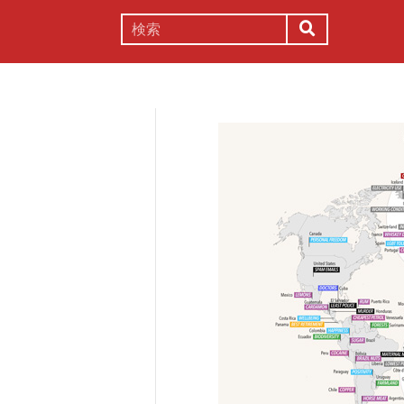
謎解き
コラム
常識
理系