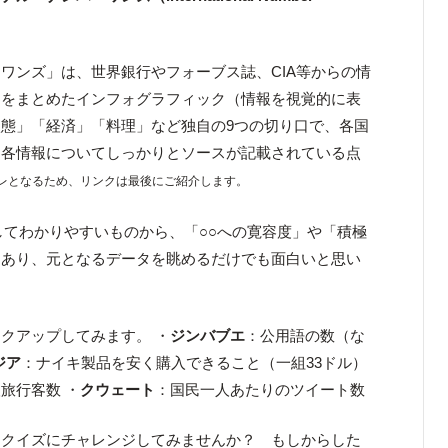
ワンズ」は、世界銀行やフォーブス誌、CIA等からの情
」
をまとめたインフォグラフィック（情報を視覚的に表
態」「経済」「料理」など独自の9つの切り口で、各国
。各情報についてしっかりとソースが記載されている点
レとなるため、リンクは最後にご紹介します。
してわかりやすいものから、「○○への寛容度」や「積極
もあり、元となるデータを眺めるだけでも面白いと思い
クアップしてみます。 ・
ジンバブエ
：公用語の数（な
ジア
：ナイキ製品を安く購入できること（一組33ドル）
旅行客数 ・
クウェート
：国民一人あたりのツイート数
にクイズにチャレンジしてみませんか？ もしからした