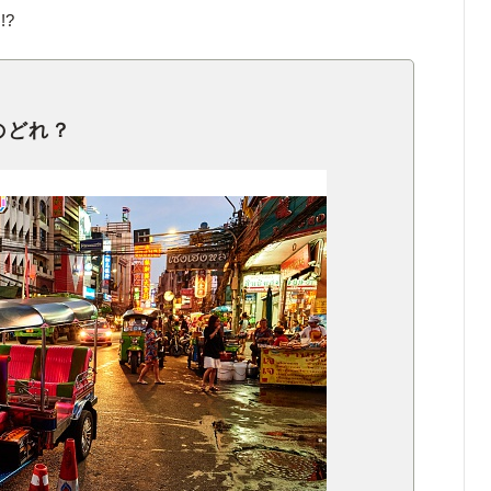
?
のどれ？