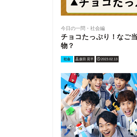
今日の一問・社会編
チョコたっぷり！なご
物？
社会
森田 晃平
2023.02.13