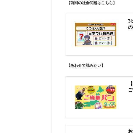
【前回の社会問題はこちら】
3
の
【あわせて読みたい】
【
ご
お