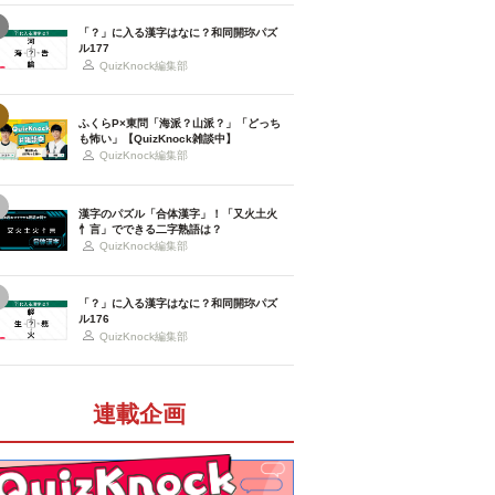
「？」に入る漢字はなに？和同開珎パズ
ル177
QuizKnock編集部
ふくらP×東問「海派？山派？」「どっち
も怖い」【QuizKnock雑談中】
QuizKnock編集部
漢字のパズル「合体漢字」！「又火土火
忄言」でできる二字熟語は？
QuizKnock編集部
「？」に入る漢字はなに？和同開珎パズ
ル176
QuizKnock編集部
連載企画