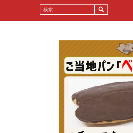
謎解き
コラム
常識
理系