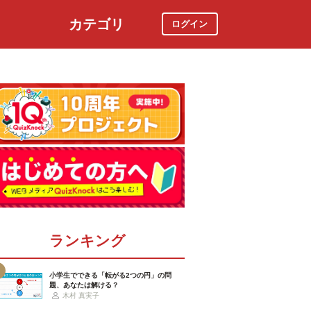
カテゴリ
ログイン
社会
スポーツ
時事ニュース
特集
ランキング
小学生でできる「転がる2つの円」の問
題、あなたは解ける？
木村 真実子