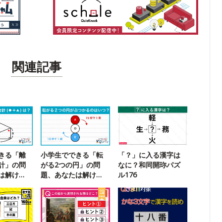
関連記事
きる「離
小学生でできる「転
「？」に入る漢字は
計」の問
がる2つの円」の問
なに？和同開珎パズ
は解け
題、あなたは解け
ル176
る？