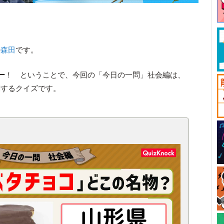
の
森田
です。
ー
！ ということで、今回の「今日の一問」社会編は、
関するクイズです。