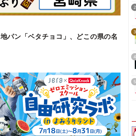
2
3
当地パン「ベタチョコ」、どこの県の名
4
5