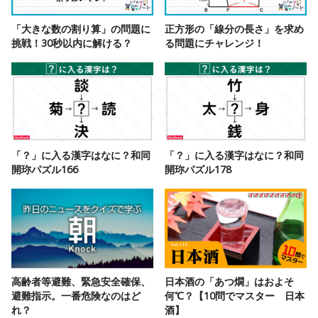
「大きな数の割り算」の問題に
正方形の「線分の長さ」を求め
挑戦！30秒以内に解ける？
る問題にチャレンジ！
「？」に入る漢字はなに？和同
「？」に入る漢字はなに？和同
開珎パズル166
開珎パズル178
高齢者等避難、緊急安全確保、
日本酒の「あつ燗」はおよそ
避難指示。一番危険なのはど
何℃？【10問でマスター 日本
れ？
酒】