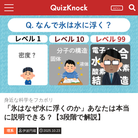
ログイン
身近な科学をフカボリ
「氷はなぜ水に浮くのか」あなたは本当
に説明できる？【3段階で解説】
理系
伊波円蔵
2025.10.23