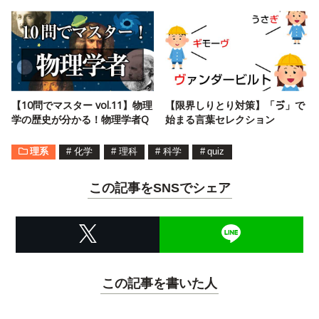
【10問でマスター vol.11】物理
【限界しりとり対策】「ゔ」で
学の歴史が分かる！物理学者Q
始まる言葉セレクション
理系
#
化学
#
理科
#
科学
#
quiz
この記事をSNSでシェア
この記事を書いた人