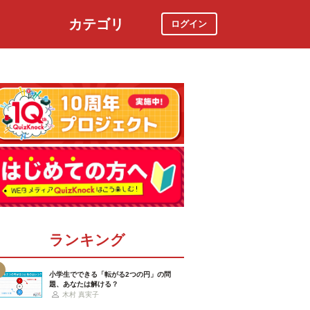
カテゴリ
ログイン
社会
スポーツ
時事ニュース
特集
ランキング
小学生でできる「転がる2つの円」の問
題、あなたは解ける？
木村 真実子