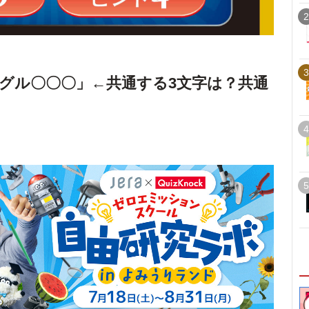
2
3
グル〇〇〇」←共通する3文字は？共通
4
5