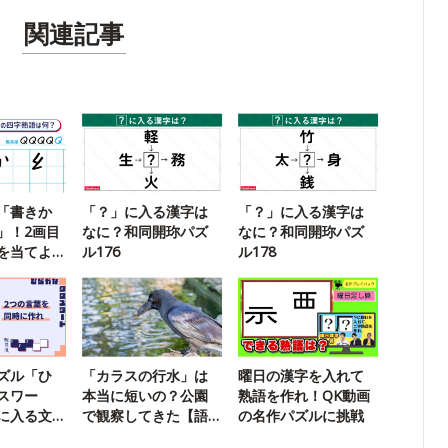
関連記事
「書きか
「？」に入る漢字は
「？」に入る漢字は
」！2画目
なに？和同開珎パズ
なに？和同開珎パズ
を当てよ
ル176
ル178
ズル「ひ
「カラスの行水」は
曜日の漢字を入れて
スワー
本当に短いの？公園
熟語を作れ！QK動画
に入る文
で観察してきた【語
の名作パズルに挑戦
】
源を調査】