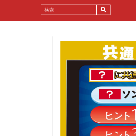
謎解き
コラム
常識
理系