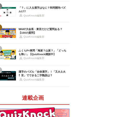
「？」に入る漢字はなに？和同開珎パズ
ル177
QuizKnock編集部
WHAT大会長・東言だけど質問ある？
【100の質問】
QuizKnock編集部
ふくらP×東問「海派？山派？」「どっち
も怖い」【QuizKnock雑談中】
QuizKnock編集部
漢字のパズル「合体漢字」！「又火土火
忄言」でできる二字熟語は？
QuizKnock編集部
連載企画