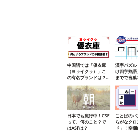
中国語では「優衣庫
漢字パズル
（ヨゥイクゥ）」こ
け四字熟語
の有名ブランドは？
までで言葉
【勘で解ける】
う【111】
日本でも流行中！CSF
ことばのパ
って、何のこと？で
らがなクロ
はASFは？
ド」！空欄
字は？【85