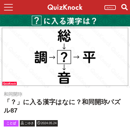
ログイン
和同開珎
「？」に入る漢字はなに？和同開珎パズ
ル87
ことば
こゆき
2024.05.24