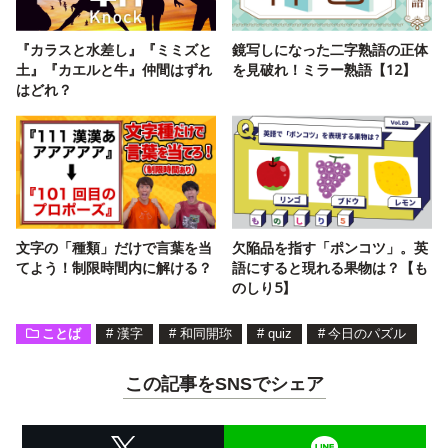
『カラスと水差し』『ミミズと
鏡写しになった二字熟語の正体
土』『カエルと牛』仲間はずれ
を見破れ！ミラー熟語【12】
はどれ？
文字の「種類」だけで言葉を当
欠陥品を指す「ポンコツ」。英
てよう！制限時間内に解ける？
語にすると現れる果物は？【も
のしり5】
ことば
#
漢字
#
和同開珎
#
quiz
#
今日のパズル
この記事をSNSでシェア