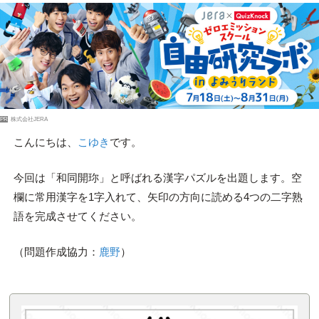
PR
株式会社JERA
こんにちは、
こゆき
です。
今回は「和同開珎」と呼ばれる漢字パズルを出題します。空
欄に常用漢字を1字入れて、矢印の方向に読める4つの二字熟
語を完成させてください。
（問題作成協力：
鹿野
）