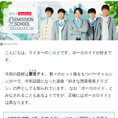
PR
株式会社JERA
こんにちは。ライターの
こゆき
です。ボーカロイドが好きで
す。
かさね
今回の題材は
重音
テト
。 数々のヒット曲をもつバーチャルシ
ンガーで、今年話題になった楽曲『好きな惣菜発表ドラゴ
ン』の声としても知られています。 なお「ボーカロイド」と
みなされることもあるようですが、正確にはボーカロイドと
は異なります。