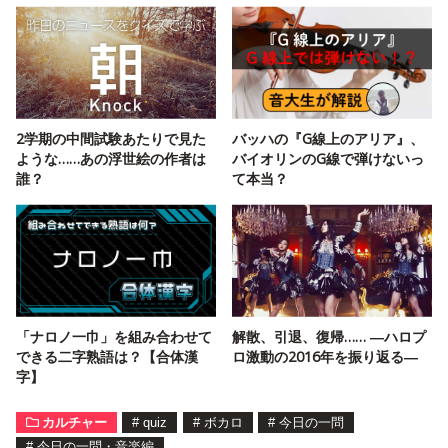
2学期の中間試験あたりで見た
バッハの『G線上のアリア』、
ような……あの浮世絵の作者は
バイオリンのG線で弾けないっ
誰？
て本当？
「ナロノ一巾」を組み合わせて
解散、引退、復帰…… ―ハロプ
できる二字熟語は？【合体漢
ロ激動の2016年を振り返る―
字】
カルチャー
#
quiz
#
ボカロ
#
今日の一問
#
今日の一問・音楽編