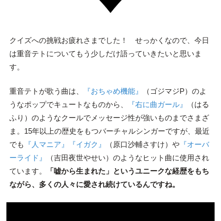
クイズへの挑戦お疲れさまでした！ せっかくなので、今日
は重音テトについてもう少しだけ語っていきたいと思いま
す。
重音テトが歌う曲は、
『おちゃめ機能』
（ゴジマジP）のよ
うなポップでキュートなものから、
『右に曲ガール』
（はる
ふり）のようなクールでメッセージ性が強いものまでさまざ
ま。15年以上の歴史をもつバーチャルシンガーですが、最近
でも
『人マニア』
『イガク』
（原口
沙輔さすけ
）や
『オーバ
ーライド』
（吉田
夜世やせい
）のようなヒット曲に使用され
ています。
「嘘から生まれた」というユニークな経歴をもち
ながら、多くの人々に愛され続けているんですね。