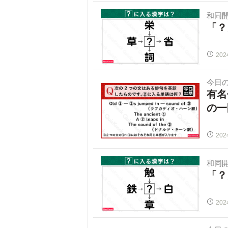
和同
「？
202
今日
有名
の一
202
和同
「？
202