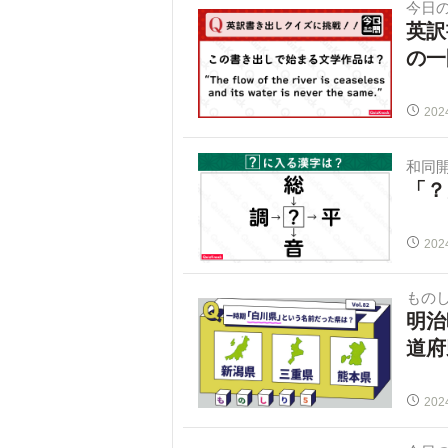
今日
英訳
の一
202
和同
「？
202
ものし
明治
道府
202