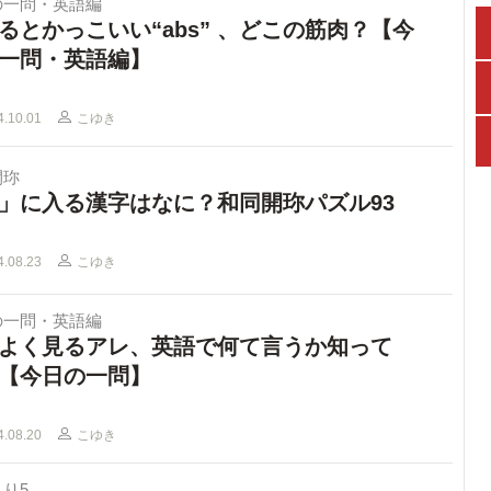
の一問・英語編
るとかっこいい“abs” 、どこの筋肉？【今
一問・英語編】
4.10.01
こゆき
開珎
」に入る漢字はなに？和同開珎パズル93
4.08.23
こゆき
の一問・英語編
よく見るアレ、英語で何て言うか知って
【今日の一問】
4.08.20
こゆき
り5