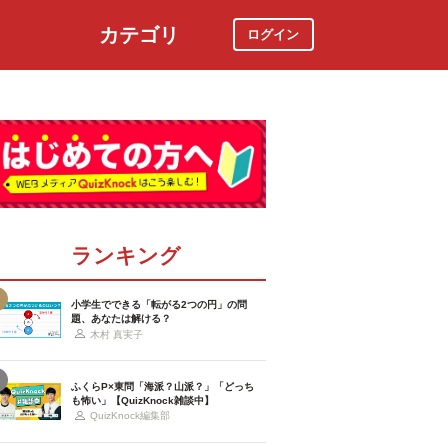
カテゴリ
ログイン
社会
スポーツ
時事ニュース
特集
ランキング
小学生でできる「転がる2つの円」の問
題、あなたは解ける？
木村 真実子
ふくらP×東問「海派？山派？」「どっち
も怖い」【QuizKnock雑談中】
QuizKnock編集部