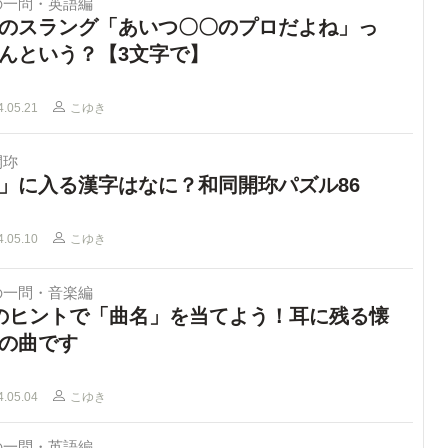
の一問・英語編
のスラング「あいつ〇〇のプロだよね」っ
んという？【3文字で】
4.05.21
こゆき
開珎
」に入る漢字はなに？和同開珎パズル86
4.05.10
こゆき
の一問・音楽編
のヒントで「曲名」を当てよう！耳に残る懐
の曲です
4.05.04
こゆき
の一問・英語編