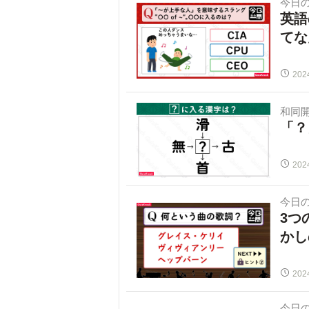
今日
英語
てな
202
和同
「？
202
今日
3つ
かし
202
今日