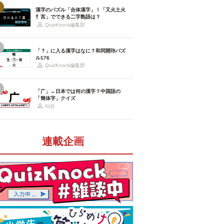
漢字のパズル「合体漢字」！「又火土火
忄言」でできる二字熟語は？
QuizKnock編集部
「？」に入る漢字はなに？和同開珎パズ
ル176
QuizKnock編集部
「广」←日本では何の漢字？中国語の
「簡体字」クイズ
刈谷
連載企画