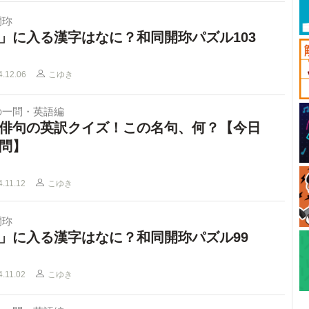
開珎
」に入る漢字はなに？和同開珎パズル103
4.12.06
こゆき
の一問・英語編
俳句の英訳クイズ！この名句、何？【今日
問】
4.11.12
こゆき
開珎
」に入る漢字はなに？和同開珎パズル99
4.11.02
こゆき