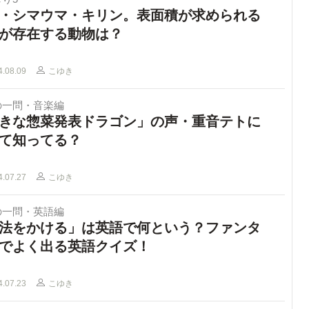
・シマウマ・キリン。表面積が求められる
が存在する動物は？
4.08.09
こゆき
の一問・音楽編
きな惣菜発表ドラゴン」の声・重音テトに
て知ってる？
4.07.27
こゆき
の一問・英語編
法をかける」は英語で何という？ファンタ
でよく出る英語クイズ！
4.07.23
こゆき