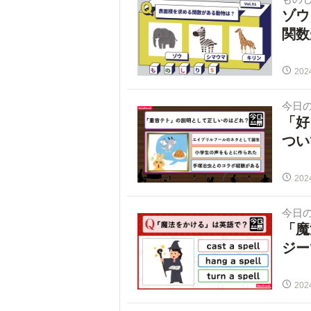
ゾウ
関数
202
今日
「好
つい
202
今日
「魔
ジー
202