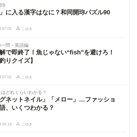
開珎
」に入る漢字はなに？和同開珎パズル90
4.07.05
こゆき
の一問・英語編
解で即終了！魚じゃない“fish”を避けろ！
釣りクイズ】
4.07.02
こゆき
たはどれくらいわかる？
グネットネイル」「メロー」…ファッショ
語、いくつわかる？
4.06.16
こゆき