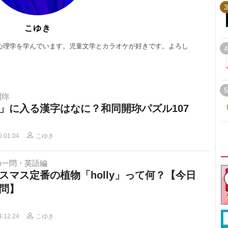
3
こゆき
心理学を学んでいます。児童文学とカラオケが好きです。よろし
4
5
開珎
」に入る漢字はなに？和同開珎パズル107
5.01.04
こゆき
の一問・英語編
スマス定番の植物「holly」って何？【今日
問】
4.12.24
こゆき