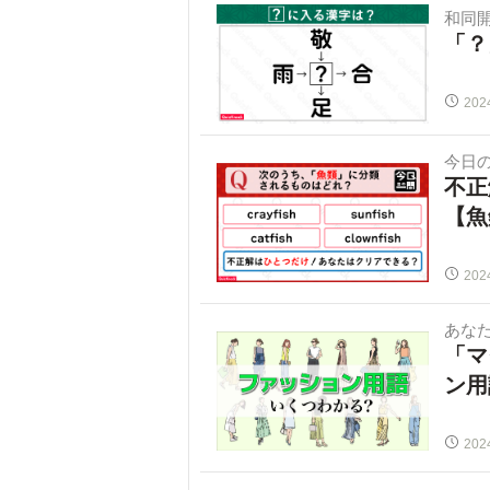
和同
「？
202
今日
不正
【魚
202
あな
「マ
ン用
202