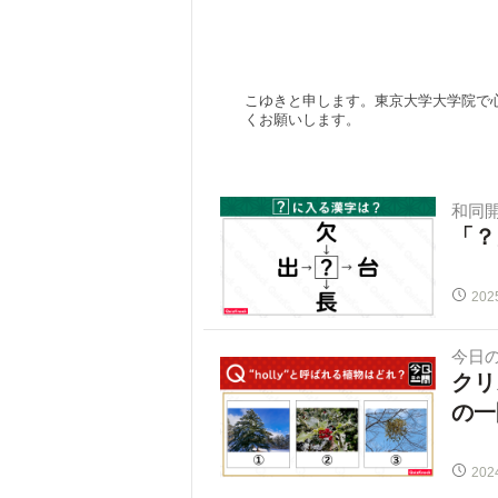
こゆきと申します。東京大学大学院で
くお願いします。
和同
「？
202
今日
クリ
の一
202