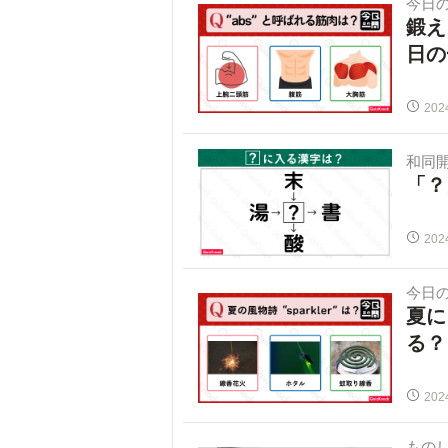
今日
鍛え
日の
202
和同
「？
202
今日
夏に
る？
202
ものし