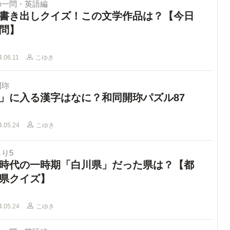
の一問・英語編
書き出しクイズ！この文学作品は？【今日
問】
4.06.11
こゆき
開珎
」に入る漢字はなに？和同開珎パズル87
4.05.24
こゆき
り5
時代の一時期「白川県」だった県は？【都
県クイズ】
4.05.24
こゆき