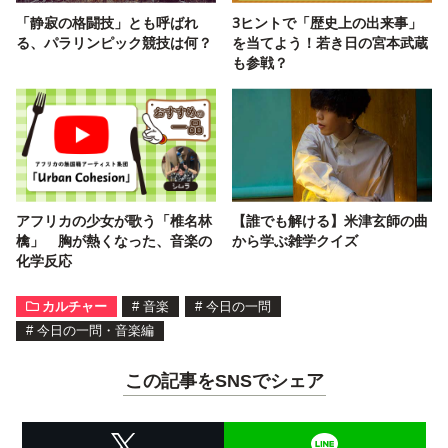
「静寂の格闘技」とも呼ばれ
3ヒントで「歴史上の出来事」
る、パラリンピック競技は何？
を当てよう！若き日の宮本武蔵
も参戦？
アフリカの少女が歌う「椎名林
【誰でも解ける】米津玄師の曲
檎」 胸が熱くなった、音楽の
から学ぶ雑学クイズ
化学反応
カルチャー
#
音楽
#
今日の一問
#
今日の一問・音楽編
この記事をSNSでシェア