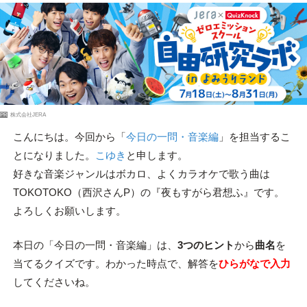
PR
株式会社JERA
こんにちは。今回から「
今日の一問・音楽編
」を担当するこ
とになりました。
こゆき
と申します。
好きな音楽ジャンルはボカロ、よくカラオケで歌う曲は
TOKOTOKO（西沢さんP）の『夜もすがら君想ふ』です。
よろしくお願いします。
本日の「今日の一問・音楽編」は、
3つのヒント
から
曲名
を
当てるクイズです。わかった時点で、解答を
ひらがなで入力
してくださいね。