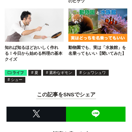
のヒケツ
知れば知るほどおいしく作れ
動物園でも、実は「水族館」を
る！今日から始める料理の基本
名乗ってもいい【聞いてみた】
クイズ
ライフ
#
夏
#
素朴なギモン
#
シュワシュワ
#
シュー
この記事をSNSでシェア