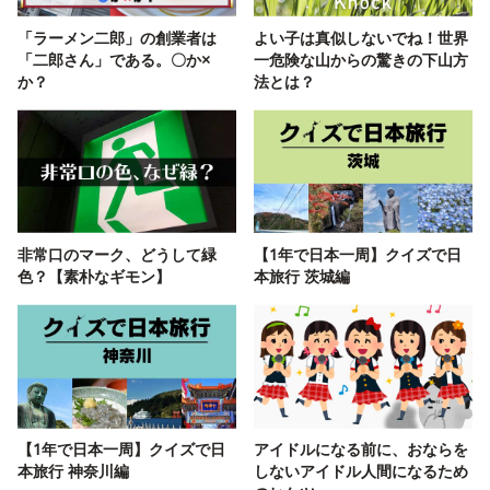
「ラーメン二郎」の創業者は
よい子は真似しないでね！世界
「二郎さん」である。〇か×
一危険な山からの驚きの下山方
か？
法とは？
非常口のマーク、どうして緑
【1年で日本一周】クイズで日
色？【素朴なギモン】
本旅行 茨城編
【1年で日本一周】クイズで日
アイドルになる前に、おならを
本旅行 神奈川編
しないアイドル人間になるため