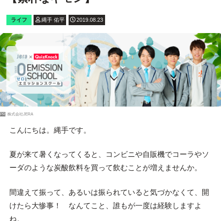
ライフ
縄手 佑平
2019.08.23
PR
株式会社JERA
こんにちは。縄手です。
夏が来て暑くなってくると、コンビニや自販機でコーラやソ
ーダのような炭酸飲料を買って飲むことが増えませんか。
間違えて振って、あるいは振られていると気づかなくて、開
けたら大惨事！ なんてこと、誰もが一度は経験しますよ
ね。