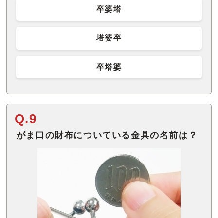
卒婆塔
塔婆卒
卒塔婆
Q.9
がま口の財布についている金具の名前は？