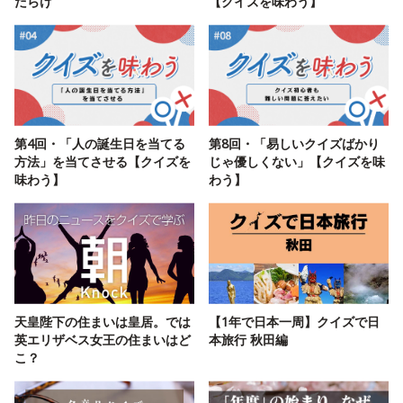
だらけ
【クイズを味わう】
第4回・「人の誕生日を当てる
第8回・「易しいクイズばかり
方法」を当てさせる【クイズを
じゃ優しくない」【クイズを味
味わう】
わう】
天皇陛下の住まいは皇居。では
【1年で日本一周】クイズで日
英エリザベス女王の住まいはど
本旅行 秋田編
こ？