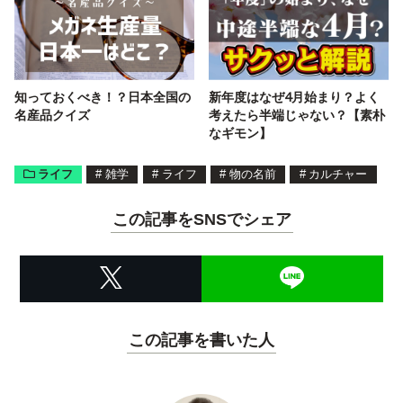
知っておくべき！？日本全国の
新年度はなぜ4月始まり？よく
名産品クイズ
考えたら半端じゃない？【素朴
なギモン】
ライフ
#
雑学
#
ライフ
#
物の名前
#
カルチャー
この記事をSNSでシェア
この記事を書いた人