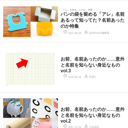
「アレ、名前あったのか」特集
パンの袋を留める「アレ」名前
あるって知ってた？名前あった
のか特集
QuizKnock編集部
2021.08.29
お前、名前あったのか……意外
と名前を知らない身近なもの
vol.3
宮原仁
2018.09.16
お前、名前あったのか……意外
と名前を知らない身近なもの
vol.2
山本祥彰
2017.12.23