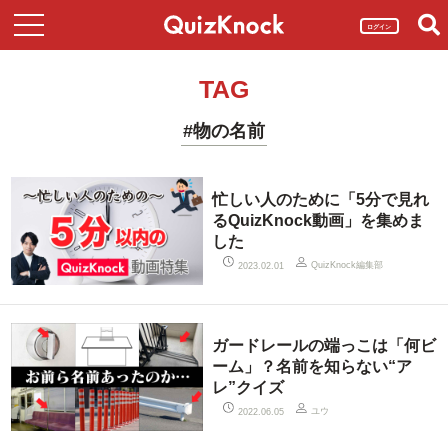
ログイン
TAG
#物の名前
忙しい人のために「5分で見れ
るQuizKnock動画」を集めま
した
QuizKnock編集部
2023.02.01
ガードレールの端っこは「何ビ
ーム」？名前を知らない“ア
レ”クイズ
ユウ
2022.06.05