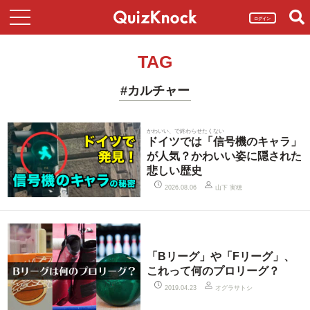
ログイン
TAG
#カルチャー
かわいい、で終わらせたくない
ドイツでは「信号機のキャラ」
が人気？かわいい姿に隠された
悲しい歴史
山下 実穂
2026.08.06
「Bリーグ」や「Fリーグ」、
これって何のプロリーグ？
オグラサトシ
2019.04.23