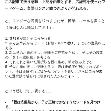
この記事で扱う意味：上記を由来とする、広辞苑を使ったワ
ードゲーム。言語センスと嘘つきぶりが問われる。
と、ファジーな説明を並べましたが、簡単にルールを書くと
（面倒な人は飛ばしてネ！）、
参加者が親と子に分かれる
親が広辞苑からワード（お題）を1つ選び、子にその言葉を伝
える
親はそのお題の正しい意味を広辞苑から写し、子はその言葉
の「ダミー選択肢」を考える
それぞれが書いた選択肢を親に集め、親が読み上げる
子はお題の正しい意味を選ぶ。親は正解者が居なければポイ
ント。子は正解すれば親からポイントを貰い、さらに自分が書
いた選択肢で騙せれば騙された人からポイント。
という感じです。要するに、
「親は広辞苑から、子が正解できなそうなワードを見つけ
る」