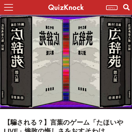
ログイン
【騙される？】言葉のゲーム「たほいや
LIVE」惨敗の悔しさをおすそわけ