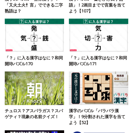
「又火土火忄言」でできる二字
語」！2画目までで言葉を当て
熟語は？
よう【107】
「？」に入る漢字はなに？和同
「？」に入る漢字はなに？和同
開珎パズル170
開珎パズル171
チュロス？アスパラガス？スパ
漢字のパズル「バラバラ漢
ゲティ？現象の名前クイズ！
字」！9分割された漢字を当て
よう【52】