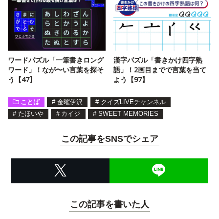
ワードパズル「一筆書きロング
漢字パズル「書きかけ四字熟
ワード」！なが〜い言葉を探そ
語」！2画目までで言葉を当て
う【47】
よう【97】
ことば
#
金曜伊沢
#
クイズLIVEチャンネル
#
たほいや
#
カイジ
#
SWEET MEMORIES
この記事をSNSでシェア
この記事を書いた人