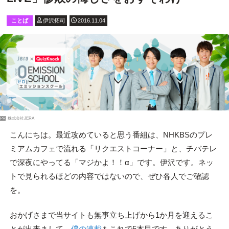
ことば
伊沢拓司
2016.11.04
PR
株式会社JERA
こんにちは。最近攻めていると思う番組は、NHKBSのプレ
ミアムカフェで流れる「リクエストコーナー」と、チバテレ
で深夜にやってる「マジかよ！！α」です。伊沢です。ネッ
トで見られるほどの内容ではないので、ぜひ各人でご確認
を。
おかげさまで当サイトも無事立ち上げから1か月を迎えるこ
とが出来まして、
僕の連載
もこれで5本目です。ありがとう