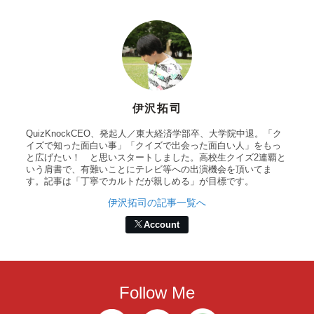
伊沢拓司
QuizKnockCEO、発起人／東大経済学部卒、大学院中退。「ク
イズで知った面白い事」「クイズで出会った面白い人」をもっ
と広げたい！ と思いスタートしました。高校生クイズ2連覇と
いう肩書で、有難いことにテレビ等への出演機会を頂いてま
す。記事は「丁寧でカルトだが親しめる」が目標です。
伊沢拓司の記事一覧へ
Account
Follow Me