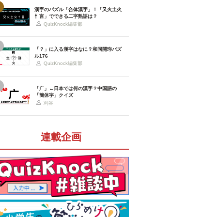
漢字のパズル「合体漢字」！「又火土火
忄言」でできる二字熟語は？
QuizKnock編集部
「？」に入る漢字はなに？和同開珎パズ
ル176
QuizKnock編集部
「广」←日本では何の漢字？中国語の
「簡体字」クイズ
刈谷
連載企画