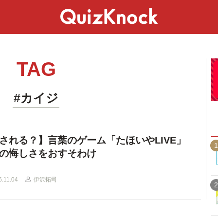
スペシャル
ライフ
ことば
カルチャー
TAG
#カイジ
される？】言葉のゲーム「たほいやLIVE」
1
の悔しさをおすそわけ
6.11.04
伊沢拓司
2