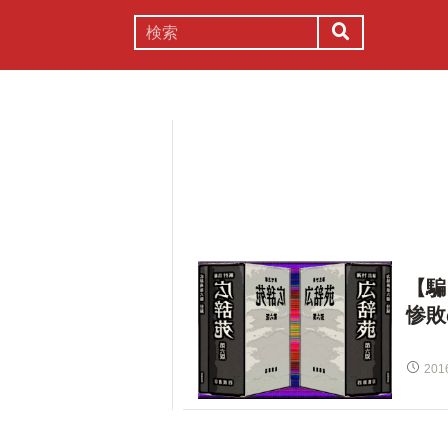
謎解き
コラム
常識
理系
【騙
惨敗
201