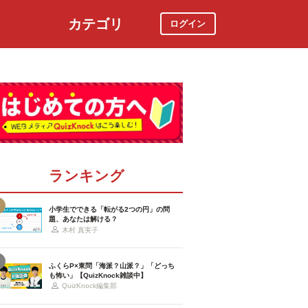
カテゴリ
ログイン
社会
スポーツ
時事ニュース
特集
ランキング
小学生でできる「転がる2つの円」の問
題、あなたは解ける？
木村 真実子
ふくらP×東問「海派？山派？」「どっち
も怖い」【QuizKnock雑談中】
QuizKnock編集部