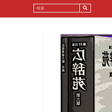
謎解き
コラム
常識
理系