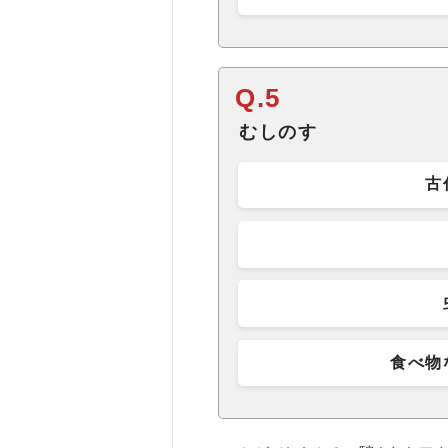
Q.5
むしのす
古
食べ物