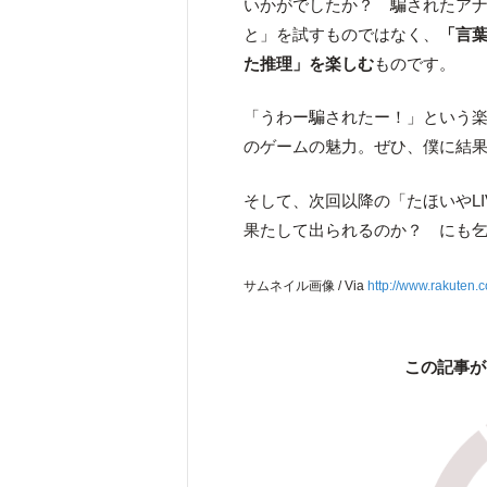
いかがでしたか？ 騙されたア
と」を試すものではなく、
「言
た推理」を楽しむ
ものです。
「うわー騙されたー！」という
のゲームの魅力。ぜひ、僕に結
そして、次回以降の「たほいやL
果たして出られるのか？ にも
サムネイル画像 / Via
http://www.rakuten.c
この記事が