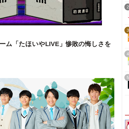
2
3
ーム「たほいやLIVE」惨敗の悔しさを
4
5