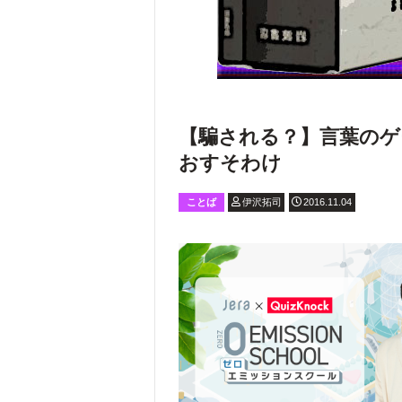
【騙される？】言葉のゲ
おすそわけ
ことば
伊沢拓司
2016.11.04