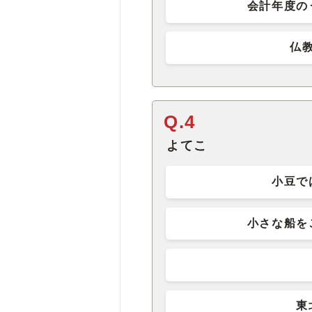
会計年度の
仏
Q.4
よてこ
小豆で
小さな船を
東