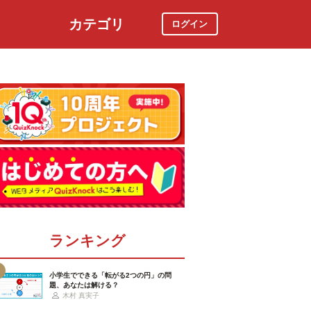
カテゴリ
ログイン
社会
スポーツ
時事ニュース
特集
ランキング
小学生でできる「転がる2つの円」の問
題、あなたは解ける？
木村 真実子