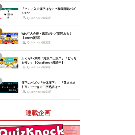
「？」に入る漢字はなに？和同開珎パズ
ル177
QuizKnock編集部
WHAT大会長・東言だけど質問ある？
【100の質問】
QuizKnock編集部
ふくらP×東問「海派？山派？」「どっち
も怖い」【QuizKnock雑談中】
QuizKnock編集部
漢字のパズル「合体漢字」！「又火土火
忄言」でできる二字熟語は？
QuizKnock編集部
連載企画