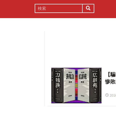
謎解き
コラム
常識
理系
【騙
惨敗
201