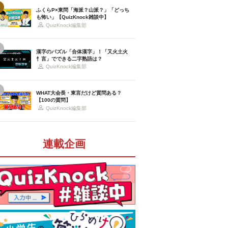
ふくらP×東問「海派？山派？」「どっち
も怖い」【QuizKnock雑談中】
QuizKnock編集部
漢字のパズル「合体漢字」！「又火土火
忄言」でできる二字熟語は？
QuizKnock編集部
WHAT大会長・東言だけど質問ある？
【100の質問】
QuizKnock編集部
連載企画