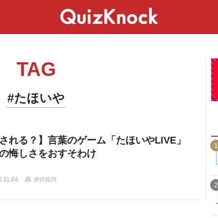
スペシャル
ライフ
ことば
カルチャー
TAG
#たほいや
される？】言葉のゲーム「たほいやLIVE」
1
の悔しさをおすそわけ
6.11.04
伊沢拓司
2