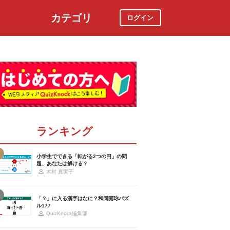
カテゴリ
ログイン
社会
スポーツ
時事ニュース
特集
ランキング
小学生でできる「転がる2つの円」の問
題、あなたは解ける？
木村 真実子
「？」に入る漢字はなに？和同開珎パズ
ル177
QuizKnock編集部