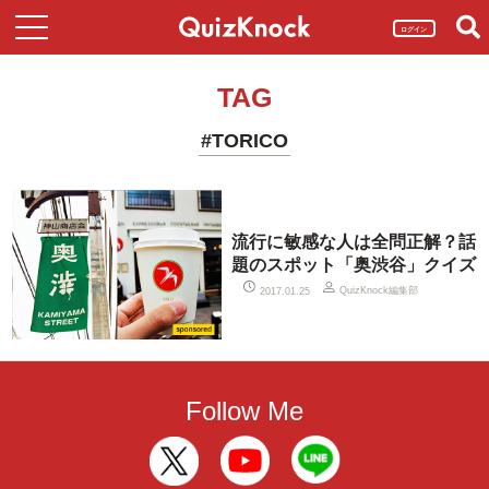
ログイン
TAG
#TORICO
流行に敏感な人は全問正解？話
題のスポット「奥渋谷」クイズ
QuizKnock編集部
2017.01.25
Follow Me