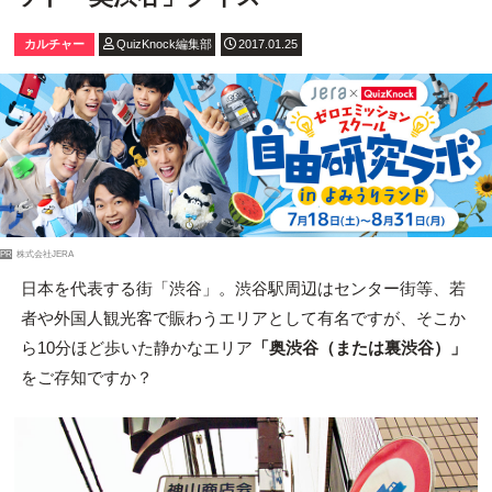
カルチャー
QuizKnock編集部
2017.01.25
PR
株式会社JERA
日本を代表する街「渋谷」。渋谷駅周辺はセンター街等、若
者や外国人観光客で賑わうエリアとして有名ですが、そこか
ら10分ほど歩いた静かなエリア
「奥渋谷（または裏渋谷）」
をご存知ですか？