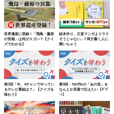
世界遺産に登録！「飛鳥・藤原
絵本作り、正直マンガよりラク
の宮都」は何がスゴい？【クイ
そうじゃない…？両方書く人に
ズでわかる】
聞いちゃう
第3回「今、4チャンでやってい
第9回・Netflixの「あの音」を
るテレビ番組は？」【クイズを
なんとか言葉で伝えたい【ﾀﾞﾀﾞ
味わう】
ｰﾝ】