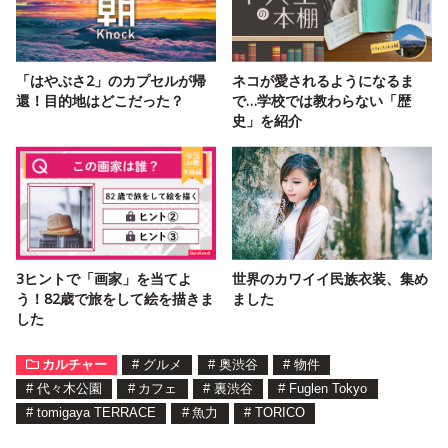
「はやぶさ2」のカプセルが帰
ネコが愛されるようになるま
還！目的地はどこだった？
で…学校では教わらない「歴
史」を紹介
3ヒントで「画家」を当てよ
世界のカワイイ民族衣装、集め
う！82歳で旅をして絵を描きま
ました
した
カルチャー
#
グルメ
#
奥渋谷
#
物件
#
代々木公園
#
カフェ
#
裏渋谷
#
Fuglen Tokyo
#
tomigaya TERRACE
#
魚力
#
TORICO